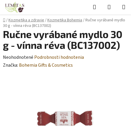
Prejsť
Hľadať
NÁKUP
na
KOŠÍK
obsah
Domov
/
Kozmetika a zdravie
/
Kozmetika Bohemia
/
Ručne vyrábané mydlo
30 g - vínna réva (BC137002)
Ručne vyrábané mydlo 30
g - vínna réva (BC137002)
Priemerné
Neohodnotené
Podrobnosti hodnotenia
hodnotenie
Značka:
Bohemia Gifts & Cosmetics
produktu
je
0,0
z
5
hviezdičiek.