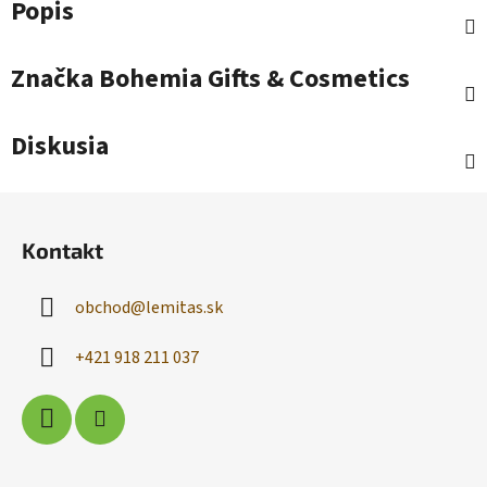
Popis
Značka
Bohemia Gifts & Cosmetics
Diskusia
Z
á
Kontakt
p
ä
obchod
@
lemitas.sk
t
i
+421 918 211 037
e