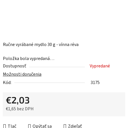
Ručne vyrábané mydlo 30 g - vínna réva
Položka bola vypredaná…
Dostupnosť
Vypredané
Možnosti doručenia
Kód:
3175
€2,03
€1,65 bez DPH
Jednotková cena:
Tlač
Opýtať sa
Zdieľať