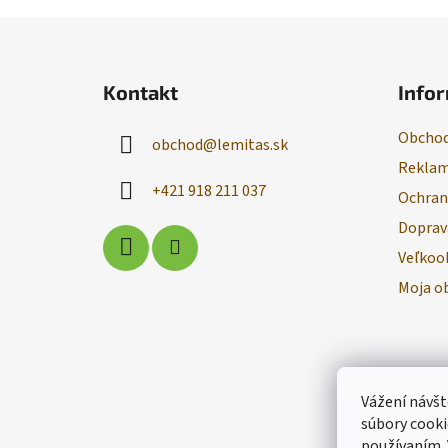
Z
á
Kontakt
Infor
p
ä
Obchod
obchod
@
lemitas.sk
t
Reklam
i
+421 918 211 037
Ochran
e
Doprav
Veľkoo
Moja o
Vážení návšt
súbory cooki
používaním.