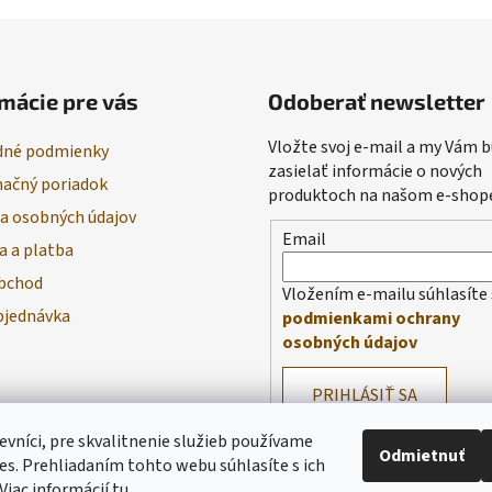
mácie pre vás
Odoberať newsletter
Vložte svoj e-mail a my Vám
né podmienky
zasielať informácie o nových
ačný poriadok
produktoch na našom e-shop
a osobných údajov
Email
a a platba
bchod
Vložením e-mailu súhlasíte 
bjednávka
podmienkami ochrany
osobných údajov
PRIHLÁSIŤ SA
evníci, pre skvalitnenie služieb používame
Odmietnuť
es. Prehliadaním tohto webu súhlasíte s ich
Viac informácií
tu
.