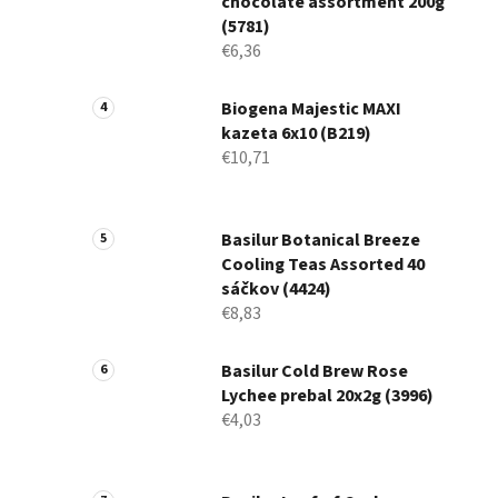
chocolate assortment 200g
(5781)
€6,36
Biogena Majestic MAXI
kazeta 6x10 (B219)
€10,71
Basilur Botanical Breeze
Cooling Teas Assorted 40
sáčkov (4424)
€8,83
Basilur Cold Brew Rose
Lychee prebal 20x2g (3996)
€4,03