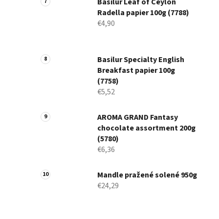
Basilur Leaf of Ceylon
Radella papier 100g (7788)
€4,90
Basilur Specialty English
Breakfast papier 100g
(7758)
€5,52
AROMA GRAND Fantasy
chocolate assortment 200g
(5780)
€6,36
Mandle pražené solené 950g
€24,29