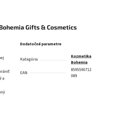
Bohemia Gifts & Cosmetics
Dodatočné parametre
Kozmetika
nej
Kategória
Bohemia
8595590712
hrániť
EAN
089
é a
mný