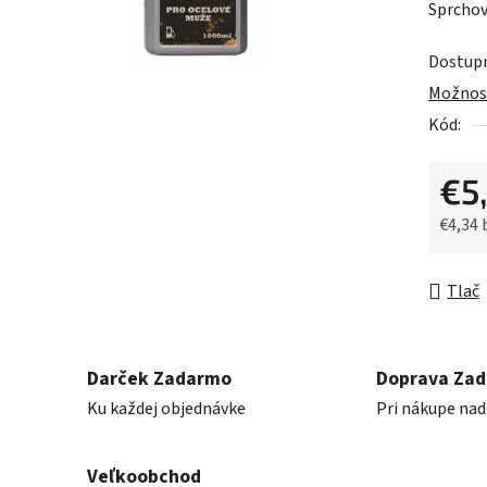
Sprchov
je
0,0
Dostup
z
Možnost
5
Kód:
hviezdič
€5
€4,34
Jednot
Tlač
Darček Zadarmo
Doprava Za
Ku každej objednávke
Pri nákupe nad
Veľkoobchod