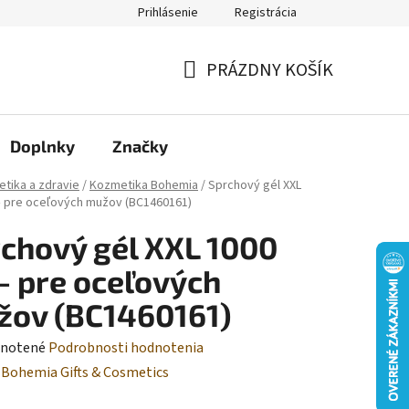
Prihlásenie
Registrácia
Moja objednávka
PRÁZDNY KOŠÍK
NÁKUPNÝ
KOŠÍK
Doplnky
Značky
tika a zdravie
/
Kozmetika Bohemia
/
Sprchový gél XXL
– pre oceľových mužov (BC1460161)
chový gél XXL 1000
– pre oceľových
žov (BC1460161)
rné
notené
Podrobnosti hodnotenia
enie
:
Bohemia Gifts & Cosmetics
tu