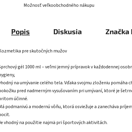
Možnosť veľkoobchodného nákupu
Popis
Diskusia
Značka
Kozmetika pre skutočných mužov
Sprchový gél 1000 ml – veľmi jemný prípravok v každodennej osob
hygieny,
vhodný na umývanie celého tela. Vďaka svojmu zloženiu pomáha c
pokožku pred nadmerným vysušovaním pri umývaní, ktoré je šetrn
pritom účinné.
Má podmanivú a modernú vôňu, ktorá osviežuje a zanecháva príje
pocit.
Je vhodný na použitie najmä pri športových aktivitách.