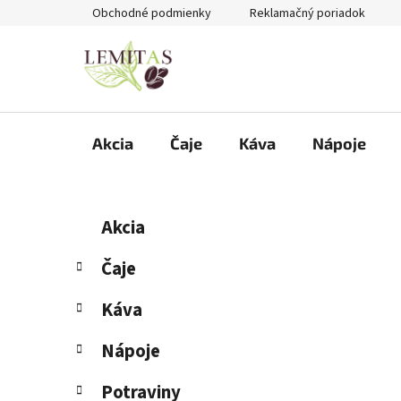
Prejsť
Obchodné podmienky
Reklamačný poriadok
na
obsah
Akcia
Čaje
Káva
Nápoje
B
K
Preskočiť
Akcia
a
kategórie
o
t
č
Čaje
e
n
g
Káva
ý
ó
p
r
Nápoje
i
a
e
n
Potraviny