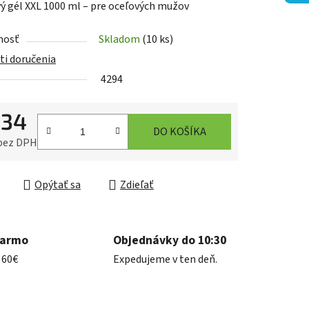
ý gél XXL 1000 ml – pre oceľových mužov
nosť
Skladom
(10 ks)
i doručenia
4294
iek.
,34
DO KOŠÍKA
 bez DPH
ková cena:
Opýtať sa
Zdieľať
darmo
Objednávky do 10:30
 60€
Expedujeme v ten deň.