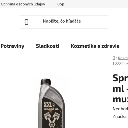
Ochrana osobných údajov
Doprava a platba
Veľkoobchod
Potraviny
Sladkosti
Kozmetika a zdravie
Domov
/
Kozme
1000 ml 
Spr
ml 
mu
Prieme
Neohod
hodnot
Značka
produk