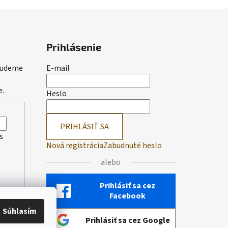
Prihlásenie
 budeme
E-mail
e.
Heslo
PRIHLÁSIŤ SA
s
Nová registrácia
Zabudnuté heslo
alebo
Prihlásiť sa cez
Facebook
Súhlasím
Prihlásiť sa cez Google