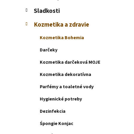
e
l
Sladkosti
Kozmetika a zdravie
Kozmetika Bohemia
Darčeky
Kozmetika darčeková MOJE
Kozmetika dekoratívna
Parfémy a toaletné vody
Hygienické potreby
Dezinfekcia
Śpongie Konjac