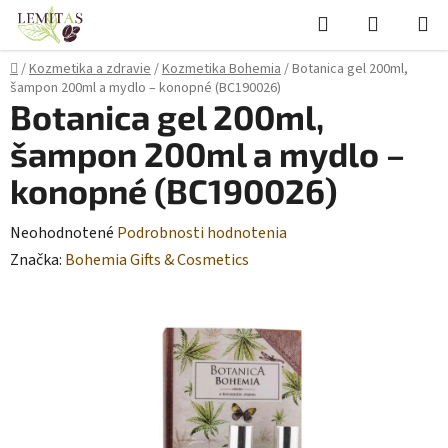
Prejsť
Hľadať
NÁKUP
na
KOŠÍK
obsah
Domov
/
Kozmetika a zdravie
/
Kozmetika Bohemia
/
Botanica gel 200ml,
šampon 200ml a mydlo – konopné (BC190026)
Botanica gel 200ml,
šampon 200ml a mydlo –
konopné (BC190026)
Priemerné
Neohodnotené
Podrobnosti hodnotenia
hodnotenie
Značka:
Bohemia Gifts & Cosmetics
produktu
je
0,0
z
5
hviezdičiek.