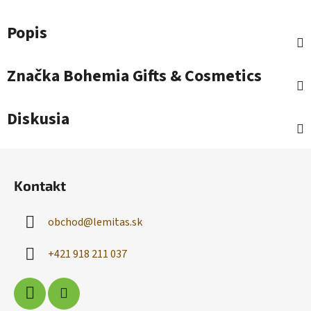
Popis
Značka
Bohemia Gifts & Cosmetics
Diskusia
Z
á
Kontakt
p
ä
obchod
@
lemitas.sk
t
i
+421 918 211 037
e