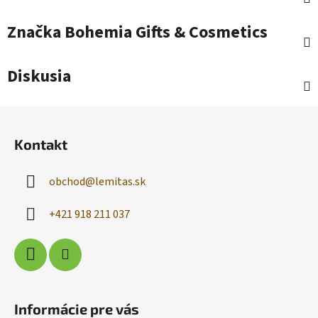
Značka
Bohemia Gifts & Cosmetics
Diskusia
Z
á
Kontakt
p
ä
obchod
@
lemitas.sk
t
i
+421 918 211 037
e
Informácie pre vás