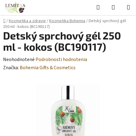
Prejsť
Hľadať
NÁKUP
na
KOŠÍK
obsah
Domov
/
Kozmetika a zdravie
/
Kozmetika Bohemia
/
Detský sprchový gél
250 ml - kokos (BC190117)
Detský sprchový gél 250
ml - kokos (BC190117)
Priemerné
Neohodnotené
Podrobnosti hodnotenia
hodnotenie
Značka:
Bohemia Gifts & Cosmetics
produktu
je
0,0
z
5
hviezdičiek.