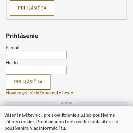
PRIHLÁSIŤ SA
Prihlásenie
E-mail
Heslo
PRIHLÁSIŤ SA
Nová registrácia
Zabudnuté heslo
alebo
Vážení návštevníci, pre skvalitnenie služieb používame
Prihlásiť sa cez Facebook
súbory cookies. Prehliadaním tohto webu súhlasíte s ich
používaním.
Viac informácií
tu
.
Prihlásiť sa cez Google