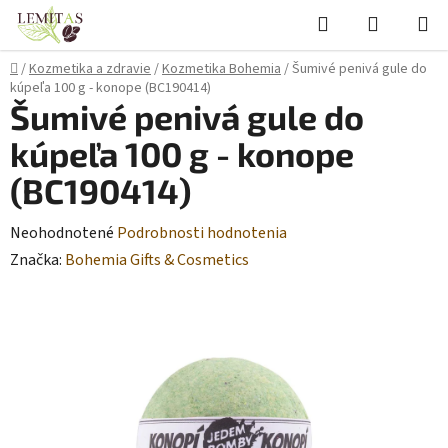
Prejsť
Hľadať
NÁKUP
na
KOŠÍK
obsah
Domov
/
Kozmetika a zdravie
/
Kozmetika Bohemia
/
Šumivé penivá gule do
kúpeľa 100 g - konope (BC190414)
Šumivé penivá gule do
kúpeľa 100 g - konope
(BC190414)
Priemerné
Neohodnotené
Podrobnosti hodnotenia
hodnotenie
Značka:
Bohemia Gifts & Cosmetics
produktu
je
0,0
z
5
hviezdičiek.