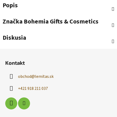
Popis
Značka
Bohemia Gifts & Cosmetics
Diskusia
Z
á
Kontakt
p
ä
obchod
@
lemitas.sk
t
i
+421 918 211 037
e