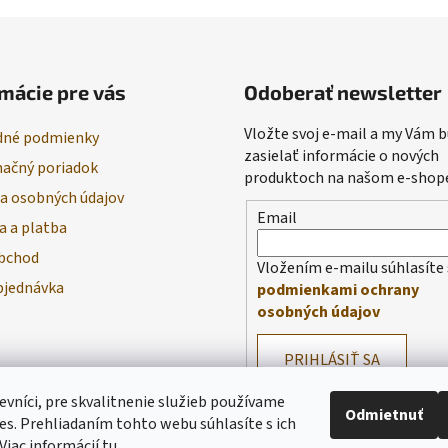
mácie pre vás
Odoberať newsletter
Vložte svoj e-mail a my Vám
né podmienky
zasielať informácie o nových
ačný poriadok
produktoch na našom e-shop
a osobných údajov
Email
a a platba
bchod
Vložením e-mailu súhlasíte 
bjednávka
podmienkami ochrany
osobných údajov
PRIHLÁSIŤ SA
evníci, pre skvalitnenie služieb používame
Odmietnuť
es. Prehliadaním tohto webu súhlasíte s ich
Viac informácií
tu
.