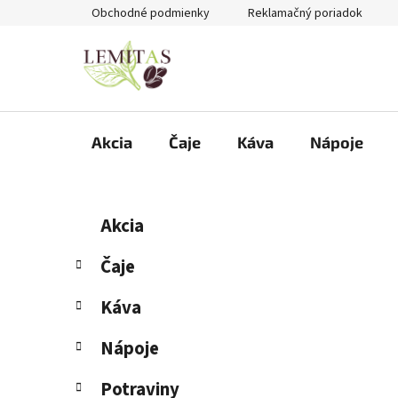
Prejsť
Obchodné podmienky
Reklamačný poriadok
na
obsah
Akcia
Čaje
Káva
Nápoje
B
K
Preskočiť
Akcia
a
kategórie
o
t
č
Čaje
e
n
g
Káva
ý
ó
p
r
Nápoje
i
a
e
n
Potraviny