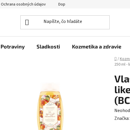
Ochrana osobných údajov
Doprava a platba
Veľkoobchod
Potraviny
Sladkosti
Kozmetika a zdravie
Domov
/
Kozme
250 ml - 
Vla
lik
(B
Prieme
Neohod
hodnot
Značka
produk