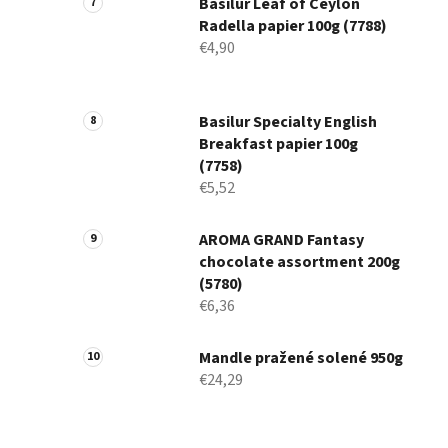
Basilur Leaf of Ceylon
Radella papier 100g (7788)
€4,90
Basilur Specialty English
Breakfast papier 100g
(7758)
€5,52
AROMA GRAND Fantasy
chocolate assortment 200g
(5780)
€6,36
Mandle pražené solené 950g
€24,29