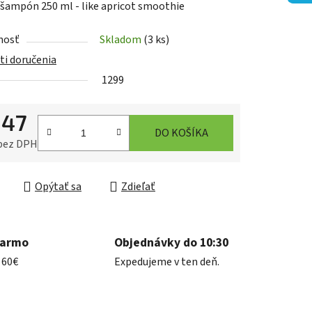
 šampón 250 ml - like apricot smoothie
nosť
Skladom
(3 ks)
i doručenia
1299
iek.
,47
DO KOŠÍKA
 bez DPH
ková cena:
Opýtať sa
Zdieľať
darmo
Objednávky do 10:30
 60€
Expedujeme v ten deň.