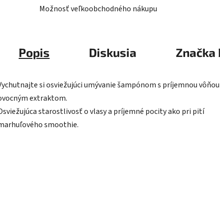
Možnosť veľkoobchodného nákupu
Popis
Diskusia
Značka
Vychutnajte si osviežujúci umývanie šampónom s príjemnou vôňou
ovocným extraktom.
Osviežujúca starostlivosť o vlasy a príjemné pocity ako pri pití
marhuľového smoothie.