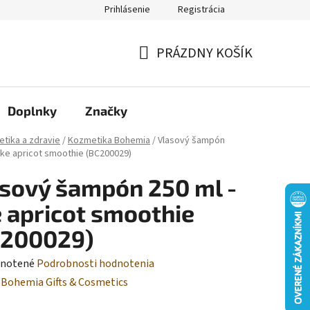
Prihlásenie
Registrácia
Moja objednávka
PRÁZDNY KOŠÍK
NÁKUPNÝ
KOŠÍK
Doplnky
Značky
tika a zdravie
/
Kozmetika Bohemia
/
Vlasový šampón
like apricot smoothie (BC200029)
sový šampón 250 ml -
e apricot smoothie
C200029)
rné
notené
Podrobnosti hodnotenia
enie
:
Bohemia Gifts & Cosmetics
tu