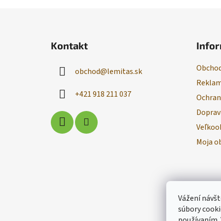
Z
á
Kontakt
Infor
p
ä
Obchod
obchod
@
lemitas.sk
t
Reklam
i
+421 918 211 037
Ochran
e
Doprav
Veľkoo
Moja o
Vážení návšt
súbory cooki
používaním.