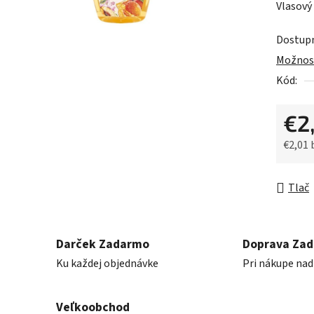
Vlasový
je
0,0
Dostup
z
Možnost
5
Kód:
hviezdič
€2
€2,01
Jednot
Tlač
Darček Zadarmo
Doprava Za
Ku každej objednávke
Pri nákupe nad
Veľkoobchod