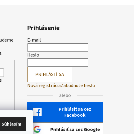
Prihlásenie
 budeme
E-mail
e.
Heslo
PRIHLÁSIŤ SA
s
Nová registrácia
Zabudnuté heslo
alebo
Prihlásiť sa cez
Facebook
Súhlasím
Prihlásiť sa cez Google