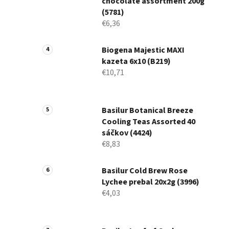
chocolate assortment 200g
(5781)
€6,36
Biogena Majestic MAXI
kazeta 6x10 (B219)
€10,71
Basilur Botanical Breeze
Cooling Teas Assorted 40
sáčkov (4424)
€8,83
Basilur Cold Brew Rose
Lychee prebal 20x2g (3996)
€4,03