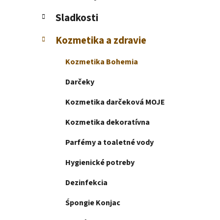
e
l
Sladkosti
Kozmetika a zdravie
Kozmetika Bohemia
Darčeky
Kozmetika darčeková MOJE
Kozmetika dekoratívna
Parfémy a toaletné vody
Hygienické potreby
Dezinfekcia
Śpongie Konjac