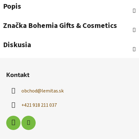
Popis
Značka
Bohemia Gifts & Cosmetics
Diskusia
Z
á
Kontakt
p
ä
obchod
@
lemitas.sk
t
i
+421 918 211 037
e