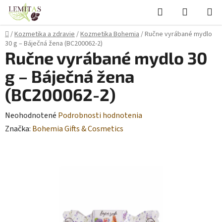
Prejsť
Hľadať
NÁKUP
na
KOŠÍK
obsah
Domov
/
Kozmetika a zdravie
/
Kozmetika Bohemia
/
Ručne vyrábané mydlo
30 g – Báječná žena (BC200062-2)
Ručne vyrábané mydlo 30
g – Báječná žena
(BC200062-2)
Priemerné
Neohodnotené
Podrobnosti hodnotenia
hodnotenie
Značka:
Bohemia Gifts & Cosmetics
produktu
je
0,0
z
5
hviezdičiek.