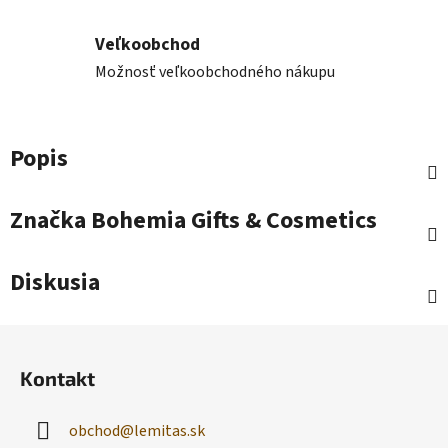
Veľkoobchod
Možnosť veľkoobchodného nákupu
Popis
Značka
Bohemia Gifts & Cosmetics
Diskusia
Z
á
Kontakt
p
ä
obchod
@
lemitas.sk
t