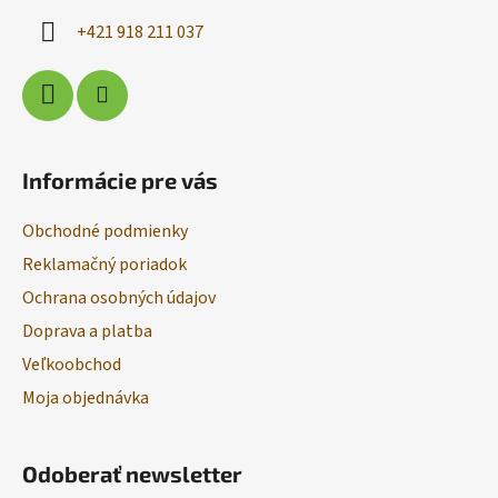
i
+421 918 211 037
e
Informácie pre vás
Obchodné podmienky
Reklamačný poriadok
Ochrana osobných údajov
Doprava a platba
Veľkoobchod
Moja objednávka
Odoberať newsletter