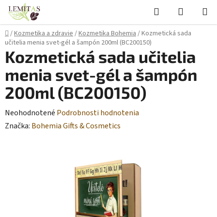
Prejsť
Hľadať
NÁKUP
na
KOŠÍK
obsah
Domov
/
Kozmetika a zdravie
/
Kozmetika Bohemia
/
Kozmetická sada
učitelia menia svet-gél a šampón 200ml (BC200150)
Kozmetická sada učitelia
menia svet-gél a šampón
200ml (BC200150)
Priemerné
Neohodnotené
Podrobnosti hodnotenia
hodnotenie
Značka:
Bohemia Gifts & Cosmetics
produktu
je
0,0
z
5
hviezdičiek.