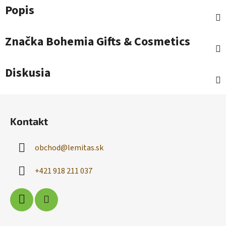
Popis
Značka
Bohemia Gifts & Cosmetics
Diskusia
Z
á
Kontakt
p
ä
obchod
@
lemitas.sk
t
i
+421 918 211 037
e