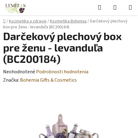
Prejsť
Hľadať
NÁKUP
na
KOŠÍK
obsah
Domov
/
Kozmetika a zdravie
/
Kozmetika Bohemia
/
Darčekový plechový
box pre ženu - levanduľa (BC200184)
Darčekový plechový box
pre ženu - levanduľa
(BC200184)
Priemerné
Neohodnotené
Podrobnosti hodnotenia
hodnotenie
Značka:
Bohemia Gifts & Cosmetics
produktu
je
0,0
z
5
hviezdičiek.