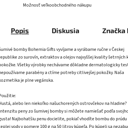
Možnosť veľkoobchodného nákupu
Popis
Diskusia
Značka
Šumivé bomby Bohemia Gifts vyvíjame a vyrábame ručne v Českej
republike zo surovín, extraktov a olejov najvyššej kvality šetrných 
pokožke. Všetky výrobky nechávame dôkladne dermatologicky tes
nepoužívame parabény a ctíme potreby citlivejšej pokožky. Naša
kozmetika je plne vegánska.
Použitie:
Hustá, alebo len niekoľko našuchorených ostrovčekov na hladine?
Intenzitu peny zo šumivej bomby si môžete namiešať podľa svojh
gusta! Najbohatšiu penu docielite, pokiaľ vhodíte bombu do prúdu
teplej vody v pomere 100 g na 50 litrov kúpeľa. Po kúpeli sa nezab