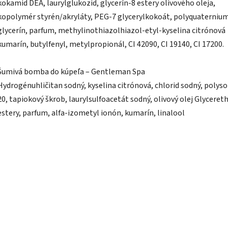
kokamid DEA, laurylglukozid, glycerín-8 estery olivového oleja,
kopolymér styrén/akryláty, PEG-7 glycerylkokoát, polyquaternium
glycerín, parfum, methylinothiazolhiazol-etyl-kyselina citrónová
kumarín, butylfenyl, metylpropionál, CI 42090, CI 19140, CI 17200.
Šumivá bomba do kúpeľa – Gentleman Spa
Hydrogénuhličitan sodný, kyselina citrónová, chlorid sodný, polys
20, tapiokový škrob, laurylsulfoacetát sodný, olivový olej Glyceret
estery, parfum, alfa-izometyl ionón, kumarín, linalool