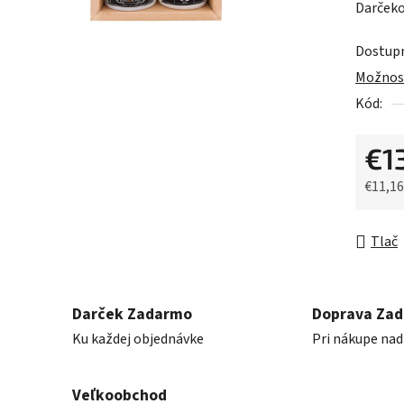
Darčeko
je
0,0
Dostup
z
Možnost
5
Kód:
hviezdič
€1
€11,1
Jednot
Tlač
Darček Zadarmo
Doprava Za
Ku každej objednávke
Pri nákupe nad
Veľkoobchod