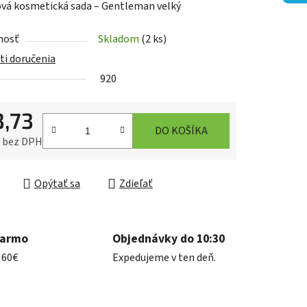
vá kosmetická sada – Gentleman velký
nosť
Skladom
(2 ks)
i doručenia
920
iek.
3,73
DO KOŠÍKA
6 bez DPH
ková cena:
Opýtať sa
Zdieľať
darmo
Objednávky do 10:30
 60€
Expedujeme v ten deň.