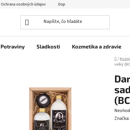
Ochrana osobných údajov
Doprava a platba
Veľkoobchod
Potraviny
Sladkosti
Kozmetika a zdravie
Domov
/
Kozme
velký (B
Dar
sad
(B
Prieme
Neohod
hodnot
Značka
produk