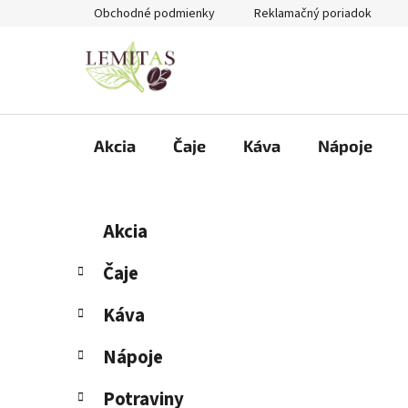
Prejsť
Obchodné podmienky
Reklamačný poriadok
na
obsah
Akcia
Čaje
Káva
Nápoje
B
K
Preskočiť
Akcia
a
kategórie
o
t
č
Čaje
e
n
g
Káva
ý
ó
p
r
Nápoje
i
a
e
n
Potraviny