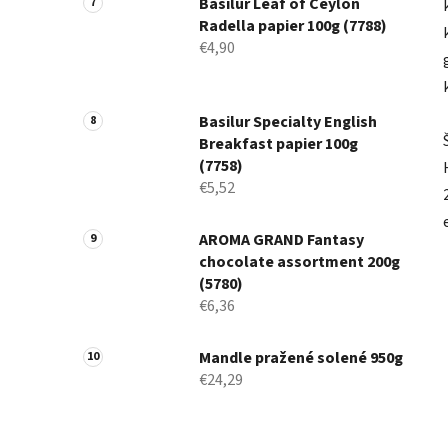
Basilur Leaf of Ceylon
Radella papier 100g (7788)
€4,90
Basilur Specialty English
Breakfast papier 100g
(7758)
€5,52
AROMA GRAND Fantasy
chocolate assortment 200g
(5780)
€6,36
Mandle pražené solené 950g
€24,29