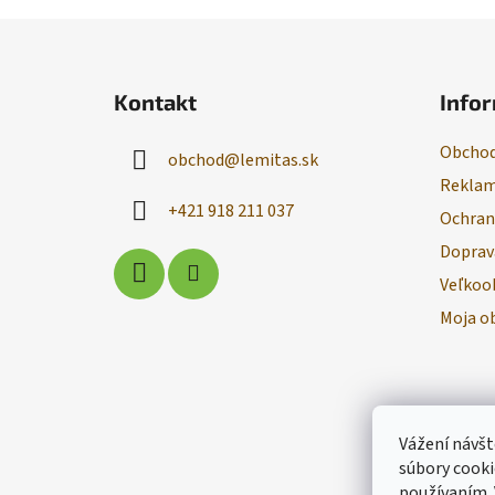
Z
á
Kontakt
Infor
p
ä
Obchod
obchod
@
lemitas.sk
t
Reklam
i
+421 918 211 037
Ochran
e
Doprav
Veľkoo
Moja o
Vážení návšt
súbory cooki
používaním.