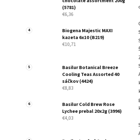
chocolate assortment 200g
(5781)
€6,36
Biogena Majestic MAXI
kazeta 6x10 (B219)
€10,71
Basilur Botanical Breeze
Cooling Teas Assorted 40
sáčkov (4424)
€8,83
Basilur Cold Brew Rose
Lychee prebal 20x2g (3996)
€4,03