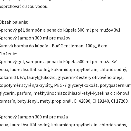
osprchovať čistou vodou.
Obsah balenia:
Sprchový gél, šampón a pena do kúpeľa 500 ml pre mužov 3v1
Sprchový šampón 300 ml pre mužov
Šumivá bomba do kúpeľa - Buď Gentleman, 100 g, 6 cm
Zloženie:
Sprchový gél, šampon a pena do kúpeľa 500 ml pre muža 3v1
Aqua, laurethsulfát sodný, kokamidopropylbetain, chlorid sodný,
kokamid DEA, laurylglukozid, glycerín-8 estery olivového oleja,
kopolymér styrén/akryláty, PEG-7 glycerylkokoát, polyquaternium
glycerín, parfum, methylinothiazolhiazol-etyl-kyselina citrónová
kumarín, butylfenyl, metylpropionál, CI 42090, CI 19140, CI 17200.
Sprchový šampon 300 ml pre muža
Aqua, laurethsulfát sodný, kokamidopropylbetain, chlorid sodný,