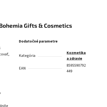
Bohemia Gifts & Cosmetics
Dodatočné parametre
k
Kozmetika
tovať,
Kategória
a zdravie
8595590792
EAN
449
o
udnite