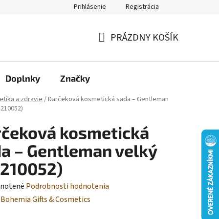
Prihlásenie
Registrácia
Moja objednávka
PRÁZDNY KOŠÍK
NÁKUPNÝ
KOŠÍK
Doplnky
Značky
tika a zdravie
/
Darčeková kosmetická sada – Gentleman
C210052)
čeková kosmetická
a – Gentleman velký
C210052)
rné
notené
Podrobnosti hodnotenia
enie
:
Bohemia Gifts & Cosmetics
tu