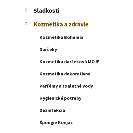
e
l
Sladkosti
Kozmetika a zdravie
Kozmetika Bohemia
Darčeky
Kozmetika darčeková MOJE
Kozmetika dekoratívna
Parfémy a toaletné vody
Hygienické potreby
Dezinfekcia
Śpongie Konjac