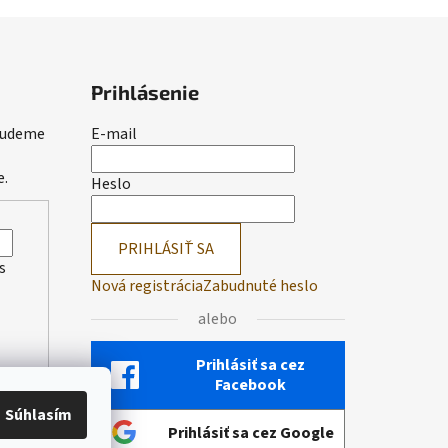
Prihlásenie
 budeme
E-mail
e.
Heslo
PRIHLÁSIŤ SA
s
Nová registrácia
Zabudnuté heslo
alebo
Prihlásiť sa cez
Facebook
Súhlasím
Prihlásiť sa cez Google