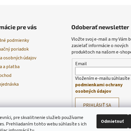
mácie pre vás
Odoberať newsletter
Vložte svoj e-mail a my Vám
né podmienky
zasielať informácie o nových
ačný poriadok
produktoch na našom e-shop
a osobných údajov
Email
a a platba
bchod
Vložením e-mailu súhlasíte 
bjednávka
podmienkami ochrany
osobných údajov
PRIHLÁSIŤ SA
evníci, pre skvalitnenie služieb používame
Odmietnuť
es. Prehliadaním tohto webu súhlasíte s ich
Viac informácií
tu
.