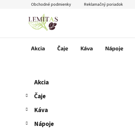
Prejsť
Obchodné podmienky
Reklamačný poriadok
na
obsah
Akcia
Čaje
Káva
Nápoje
B
K
Preskočiť
Akcia
a
kategórie
o
t
č
Čaje
e
n
g
Káva
ý
ó
p
r
Nápoje
i
a
e
n