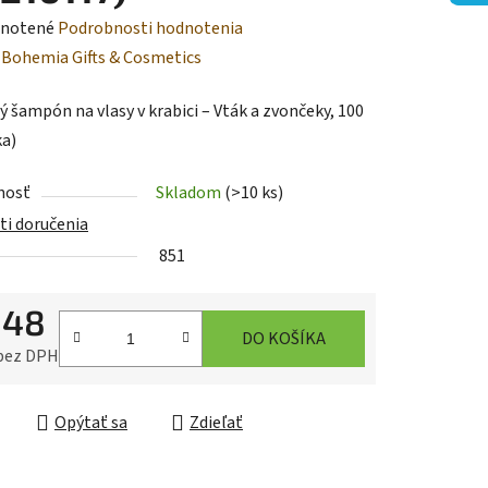
rné
notené
Podrobnosti hodnotenia
enie
:
Bohemia Gifts & Cosmetics
tu
ý šampón na vlasy v krabici – Vták a zvončeky, 100
ka)
nosť
Skladom
(>10 ks)
i doručenia
iek.
851
,48
DO KOŠÍKA
 bez DPH
ková cena:
Opýtať sa
Zdieľať