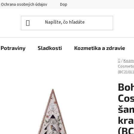
Ochrana osobných údajov
Doprava a platba
Veľkoobchod
Potraviny
Sladkosti
Kozmetika a zdravie
Domov
/
Kozme
Cosmetic
(BC21011
Boh
Cos
šam
kra
(BC