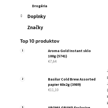
Drogéria
Doplnky
Značky
Top 10 produktov
Aroma Gold Instant sklo
100g (5741)
€7,64
Basilur Cold Brew Assorted
papier 60x2g (3989)
€11,10
AROMA GRAND Exclusive