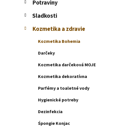
Potraviny
e
l
Sladkosti
Kozmetika a zdravie
Kozmetika Bohemia
Darčeky
Kozmetika darčeková MOJE
Kozmetika dekoratívna
Parfémy a toaletné vody
Hygienické potreby
Dezinfekcia
Śpongie Konjac