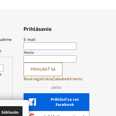
Prihlásenie
 budeme
E-mail
e.
Heslo
PRIHLÁSIŤ SA
s
Nová registrácia
Zabudnuté heslo
alebo
Prihlásiť sa cez
Facebook
Súhlasím