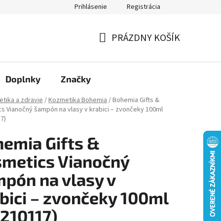
Prihlásenie
Registrácia
Moja objednávka
PRÁZDNY KOŠÍK
NÁKUPNÝ
KOŠÍK
Doplnky
Značky
tika a zdravie
/
Kozmetika Bohemia
/
Bohemia Gifts &
s Vianočný šampón na vlasy v krabici – zvončeky 100ml
7)
emia Gifts &
metics Vianočný
pón na vlasy v
bici – zvončeky 100ml
210117)