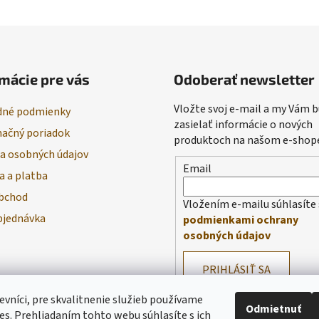
mácie pre vás
Odoberať newsletter
Vložte svoj e-mail a my Vám
né podmienky
zasielať informácie o nových
ačný poriadok
produktoch na našom e-shop
a osobných údajov
Email
a a platba
bchod
Vložením e-mailu súhlasíte 
bjednávka
podmienkami ochrany
osobných údajov
PRIHLÁSIŤ SA
evníci, pre skvalitnenie služieb používame
Odmietnuť
es. Prehliadaním tohto webu súhlasíte s ich