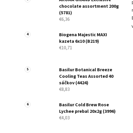
chocolate assortment 200g
(5781)
€6,36
Biogena Majestic MAXI
kazeta 6x10 (B219)
€10,71
Basilur Botanical Breeze
Cooling Teas Assorted 40
sáčkov (4424)
€8,83
Basilur Cold Brew Rose
Lychee prebal 20x2g (3996)
€4,03