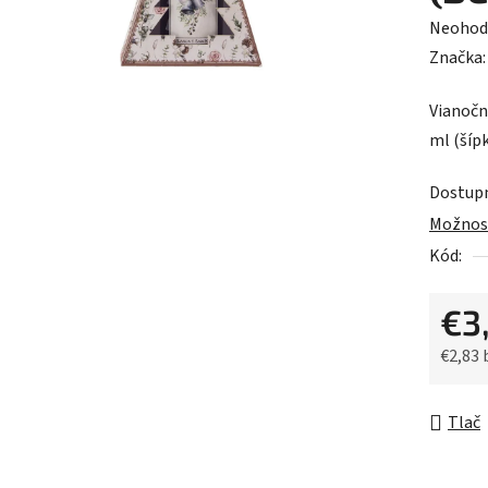
Prieme
Neohod
hodnot
Značka
produk
Vianočn
je
ml (šíp
0,0
z
Dostup
5
Možnost
hviezdič
Kód:
€3
€2,83
Jednot
Tlač