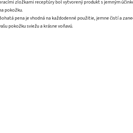
pracími zložkami receptúry bol vytvorený produkt s jemným účin
na pokožku.
Bohatá pena je vhodná na každodenné použitie, jemne čistí a zan
vašu pokožku sviežu a krásne voňavú.