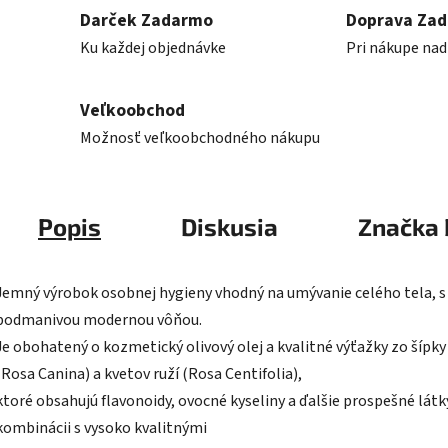
Darček Zadarmo
Doprava Za
Ku každej objednávke
Pri nákupe nad
Veľkoobchod
Možnosť veľkoobchodného nákupu
Popis
Diskusia
Značka
Jemný výrobok osobnej hygieny vhodný na umývanie celého tela, s
podmanivou modernou vôňou.
Je obohatený o kozmetický olivový olej a kvalitné výťažky zo šípky
(Rosa Canina) a kvetov ruží (Rosa Centifolia),
ktoré obsahujú flavonoidy, ovocné kyseliny a ďalšie prospešné látky
kombinácii s vysoko kvalitnými