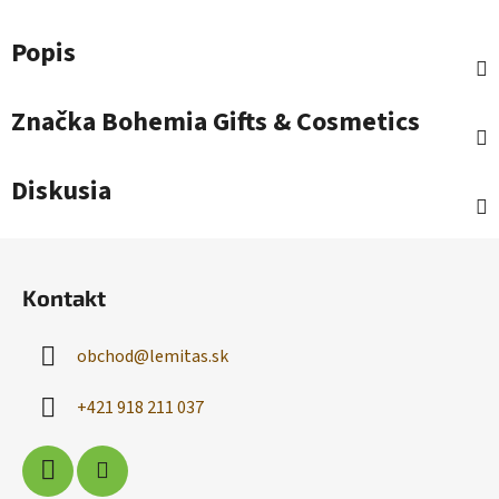
Popis
Značka
Bohemia Gifts & Cosmetics
Diskusia
Z
á
Kontakt
p
ä
obchod
@
lemitas.sk
t
i
+421 918 211 037
e