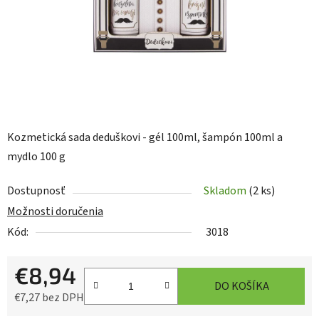
Kozmetická sada deduškovi - gél 100ml, šampón 100ml a
mydlo 100 g
Dostupnosť
Skladom
(2 ks)
Možnosti doručenia
Kód:
3018
€8,94
DO KOŠÍKA
€7,27 bez DPH