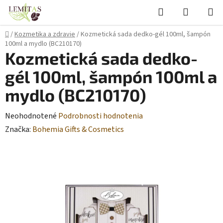
Prejsť
Hľadať
NÁKUP
na
KOŠÍK
obsah
Domov
/
Kozmetika a zdravie
/
Kozmetická sada dedko-gél 100ml, šampón
100ml a mydlo (BC210170)
Kozmetická sada dedko-
gél 100ml, šampón 100ml a
mydlo (BC210170)
Priemerné
Neohodnotené
Podrobnosti hodnotenia
hodnotenie
Značka:
Bohemia Gifts & Cosmetics
produktu
je
0,0
z
5
hviezdičiek.