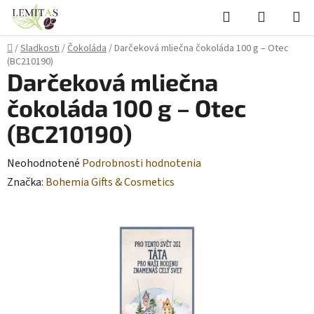
Prejsť
Hľadať
NÁKUP
na
KOŠÍK
obsah
Domov
/
Sladkosti
/
Čokoláda
/
Darčeková mliečna čokoláda 100 g – Otec
(BC210190)
Darčeková mliečna
čokoláda 100 g – Otec
(BC210190)
Priemerné
Neohodnotené
Podrobnosti hodnotenia
hodnotenie
Značka:
Bohemia Gifts & Cosmetics
produktu
je
0,0
z
5
hviezdičiek.