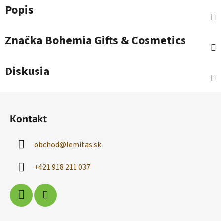
Popis
Značka
Bohemia Gifts & Cosmetics
Diskusia
Z
á
Kontakt
p
ä
obchod
@
lemitas.sk
t
i
+421 918 211 037
e