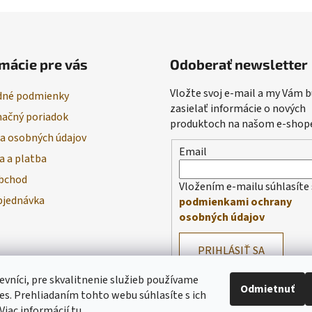
mácie pre vás
Odoberať newsletter
Vložte svoj e-mail a my Vám
né podmienky
zasielať informácie o nových
ačný poriadok
produktoch na našom e-shop
a osobných údajov
Email
a a platba
bchod
Vložením e-mailu súhlasíte 
bjednávka
podmienkami ochrany
osobných údajov
PRIHLÁSIŤ SA
evníci, pre skvalitnenie služieb používame
Odmietnuť
es. Prehliadaním tohto webu súhlasíte s ich
Viac informácií
tu
.