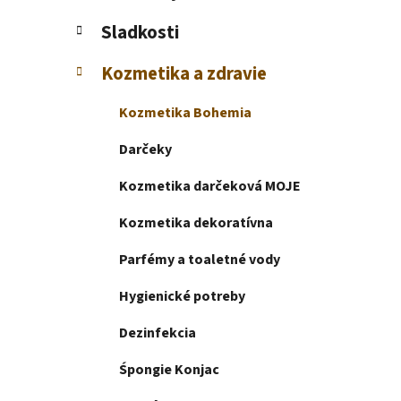
e
l
Sladkosti
Kozmetika a zdravie
Kozmetika Bohemia
Darčeky
Kozmetika darčeková MOJE
Kozmetika dekoratívna
Parfémy a toaletné vody
Hygienické potreby
Dezinfekcia
Śpongie Konjac