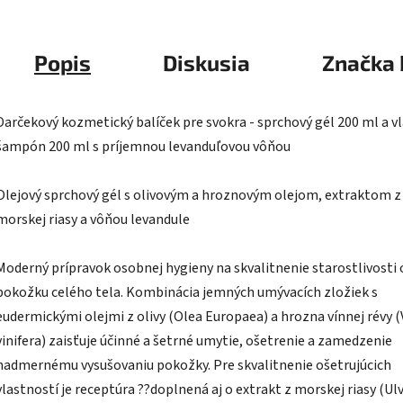
Popis
Diskusia
Značka
Darčekový kozmetický balíček pre svokra - sprchový gél 200 ml a v
šampón 200 ml s príjemnou levanduľovou vôňou
Olejový sprchový gél s olivovým a hroznovým olejom, extraktom z
morskej riasy a vôňou levandule
Moderný prípravok osobnej hygieny na skvalitnenie starostlivosti 
pokožku celého tela. Kombinácia jemných umývacích zložiek s
eudermickými olejmi z olivy (Olea Europaea) a hrozna vínnej révy (V
vinifera) zaisťuje účinné a šetrné umytie, ošetrenie a zamedzenie
nadmernému vysušovaniu pokožky. Pre skvalitnenie ošetrujúcich
vlastností je receptúra ??doplnená aj o extrakt z morskej riasy (Ul