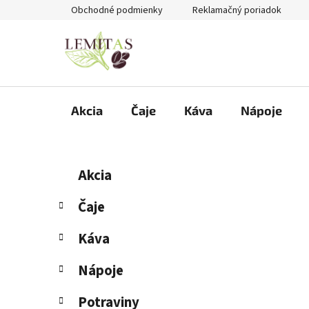
Prejsť
Obchodné podmienky
Reklamačný poriadok
na
obsah
Akcia
Čaje
Káva
Nápoje
B
K
Preskočiť
Akcia
a
kategórie
o
t
č
Čaje
e
n
g
Káva
ý
ó
p
r
Nápoje
i
a
e
n
Potraviny