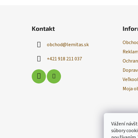
Z
á
Kontakt
Infor
p
ä
Obchod
obchod
@
lemitas.sk
t
Reklam
i
+421 918 211 037
Ochran
e
Doprav
Veľkoo
Moja o
Vážení návšt
súbory cooki
používaním.