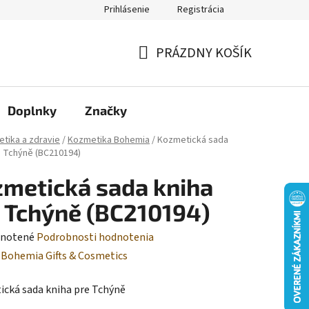
Prihlásenie
Registrácia
Moja objednávka
PRÁZDNY KOŠÍK
NÁKUPNÝ
KOŠÍK
Doplnky
Značky
tika a zdravie
/
Kozmetika Bohemia
/
Kozmetická sada
e Tchýně (BC210194)
metická sada kniha
 Tchýně (BC210194)
rné
notené
Podrobnosti hodnotenia
enie
:
Bohemia Gifts & Cosmetics
tu
cká sada kniha pre Tchýně