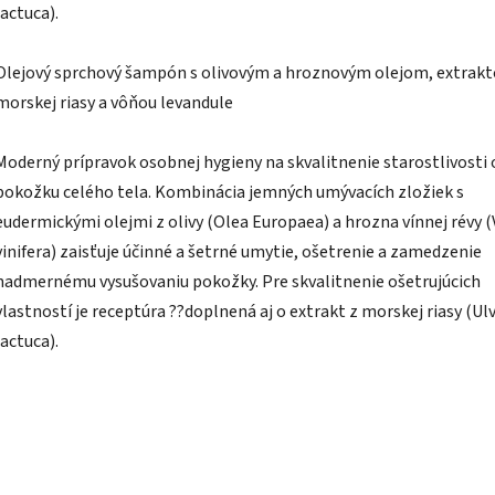
lactuca).
Olejový sprchový šampón s olivovým a hroznovým olejom, extrak
morskej riasy a vôňou levandule
Moderný prípravok osobnej hygieny na skvalitnenie starostlivosti 
pokožku celého tela. Kombinácia jemných umývacích zložiek s
eudermickými olejmi z olivy (Olea Europaea) a hrozna vínnej révy (V
vinifera) zaisťuje účinné a šetrné umytie, ošetrenie a zamedzenie
nadmernému vysušovaniu pokožky. Pre skvalitnenie ošetrujúcich
vlastností je receptúra ??doplnená aj o extrakt z morskej riasy (Ul
lactuca).