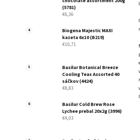
chocolate assortment 200g
(5781)
€6,36
Biogena Majestic MAXI
kazeta 6x10 (B219)
€10,71
Basilur Botanical Breeze
Cooling Teas Assorted 40
sáčkov (4424)
€8,83
Basilur Cold Brew Rose
Lychee prebal 20x2g (3996)
€4,03