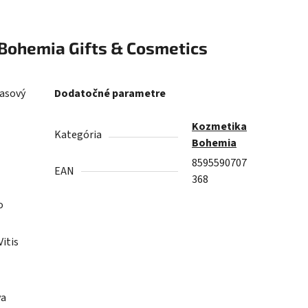
Bohemia Gifts & Cosmetics
lasový
Dodatočné parametre
Kozmetika
Kategória
Bohemia
8595590707
EAN
368
o
itis
va