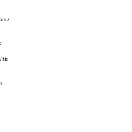
tom z
o
itis
va