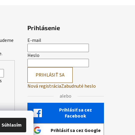
Prihlásenie
 budeme
E-mail
e.
Heslo
PRIHLÁSIŤ SA
s
Nová registrácia
Zabudnuté heslo
alebo
Prihlásiť sa cez
Facebook
Súhlasím
Prihlásiť sa cez Google