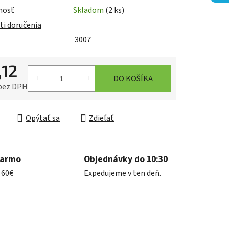
nosť
Skladom
(2 ks)
i doručenia
3007
iek.
,12
DO KOŠÍKA
 bez DPH
ková cena:
Opýtať sa
Zdieľať
darmo
Objednávky do 10:30
 60€
Expedujeme v ten deň.