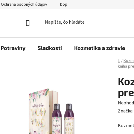
Ochrana osobných údajov
Doprava a platba
Veľkoobchod
Potraviny
Sladkosti
Kozmetika a zdravie
Domov
/
Kozme
kniha pr
Koz
pre
Prieme
Neohod
hodnot
Značka
produk
Kozmeti
je