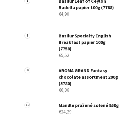
Basilur Leaf of Ceylon
Radella papier 100g (7788)
€4,90
Basilur Specialty English
Breakfast papier 100g
(7758)
€5,52
AROMA GRAND Fantasy
chocolate assortment 200g
(5780)
€6,36
Mandle pražené solené 950g
€24,29