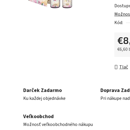
0,0
Dostup
z
Možnost
5
Kód:
hviezdič
€8
€6,60
Jednot
Tlač
Darček Zadarmo
Doprava Za
Ku každej objednávke
Pri nákupe nad
Veľkoobchod
Možnosť veľkoobchodného nákupu