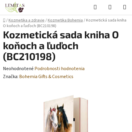
Prejsť
Hľadať
NÁKUP
na
KOŠÍK
obsah
Domov
/
Kozmetika a zdravie
/
Kozmetika Bohemia
/
Kozmetická sada kniha
O koňoch a ľuďoch (BC210198)
Kozmetická sada kniha O
koňoch a ľuďoch
(BC210198)
Priemerné
Neohodnotené
Podrobnosti hodnotenia
hodnotenie
Značka:
Bohemia Gifts & Cosmetics
produktu
je
0,0
z
5
hviezdičiek.