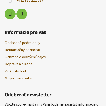
+421 918 211 037
e
Informácie pre vás
Obchodné podmienky
Reklamačný poriadok
Ochrana osobných údajov
Doprava a platba
Veľkoobchod
Moja objednávka
Odoberať newsletter
Vložte svoj e-mail a my Vám budeme zasielať informácie o