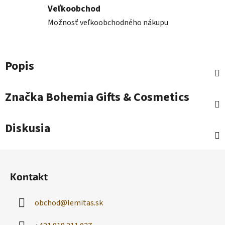
Veľkoobchod
Možnosť veľkoobchodného nákupu
Popis
Značka
Bohemia Gifts & Cosmetics
Diskusia
Z
á
Kontakt
p
ä
obchod
@
lemitas.sk
t
i