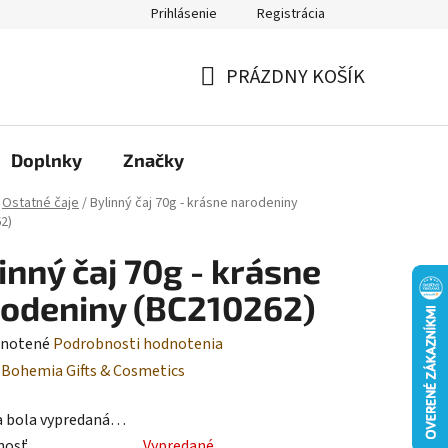
Prihlásenie
Registrácia
Moja objednávka
PRÁZDNY KOŠÍK
NÁKUPNÝ
KOŠÍK
Doplnky
Značky
Ostatné čaje
/
Bylinný čaj 70g - krásne narodeniny
2)
inný čaj 70g - krásne
odeniny (BC210262)
rné
notené
Podrobnosti hodnotenia
enie
:
Bohemia Gifts & Cosmetics
tu
a bola vypredaná…
nosť
Vypredané