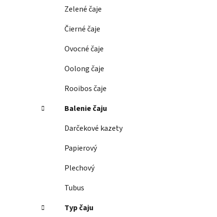
e
Zelené čaje
l
Čierné čaje
Ovocné čaje
Oolong čaje
Rooibos čaje
Balenie čaju
Darčekové kazety
Papierový
Plechový
Tubus
Typ čaju