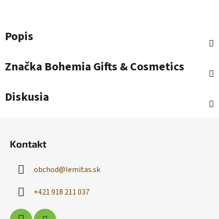
Popis
Značka
Bohemia Gifts & Cosmetics
Diskusia
Z
á
Kontakt
p
ä
obchod
@
lemitas.sk
t
i
+421 918 211 037
e