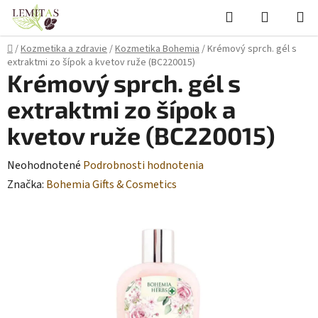
Prejsť
Hľadať
NÁKUP
na
KOŠÍK
obsah
Domov
/
Kozmetika a zdravie
/
Kozmetika Bohemia
/
Krémový sprch. gél s
extraktmi zo šípok a kvetov ruže (BC220015)
Krémový sprch. gél s
extraktmi zo šípok a
kvetov ruže (BC220015)
Priemerné
Neohodnotené
Podrobnosti hodnotenia
hodnotenie
Značka:
Bohemia Gifts & Cosmetics
produktu
je
0,0
z
5
hviezdičiek.