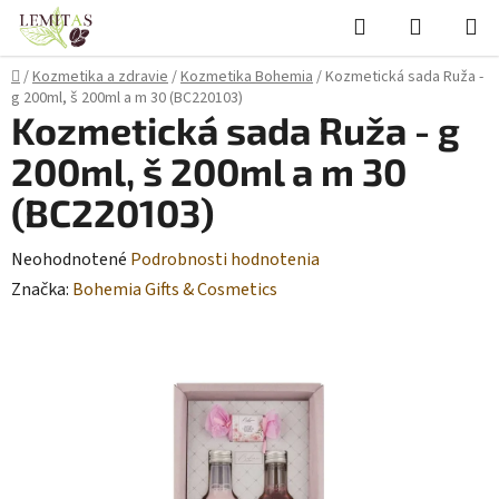
Prejsť
Hľadať
NÁKUP
na
KOŠÍK
obsah
Domov
/
Kozmetika a zdravie
/
Kozmetika Bohemia
/
Kozmetická sada Ruža -
g 200ml, š 200ml a m 30 (BC220103)
Kozmetická sada Ruža - g
200ml, š 200ml a m 30
(BC220103)
Priemerné
Neohodnotené
Podrobnosti hodnotenia
hodnotenie
Značka:
Bohemia Gifts & Cosmetics
produktu
je
0,0
z
5
hviezdičiek.