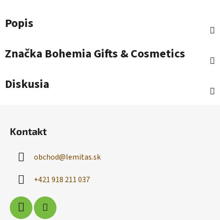
Popis
Značka
Bohemia Gifts & Cosmetics
Diskusia
Z
á
Kontakt
p
ä
obchod
@
lemitas.sk
t
i
+421 918 211 037
e