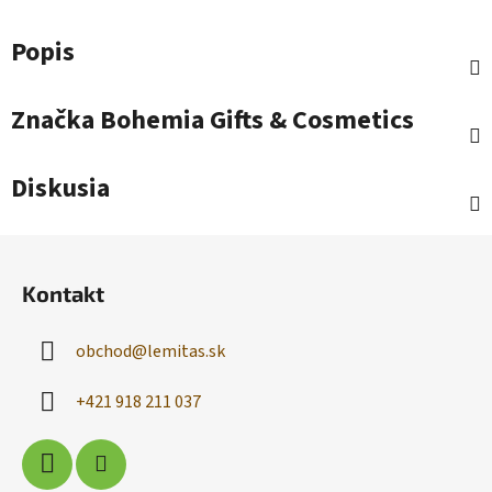
Popis
Značka
Bohemia Gifts & Cosmetics
Diskusia
Z
á
Kontakt
p
ä
obchod
@
lemitas.sk
t
i
+421 918 211 037
e