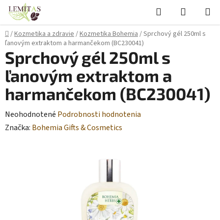
Prejsť
Hľadať
NÁKUP
na
KOŠÍK
obsah
Domov
/
Kozmetika a zdravie
/
Kozmetika Bohemia
/
Sprchový gél 250ml s
ľanovým extraktom a harmančekom (BC230041)
Sprchový gél 250ml s
ľanovým extraktom a
harmančekom (BC230041)
Priemerné
Neohodnotené
Podrobnosti hodnotenia
hodnotenie
Značka:
Bohemia Gifts & Cosmetics
produktu
je
0,0
z
5
hviezdičiek.