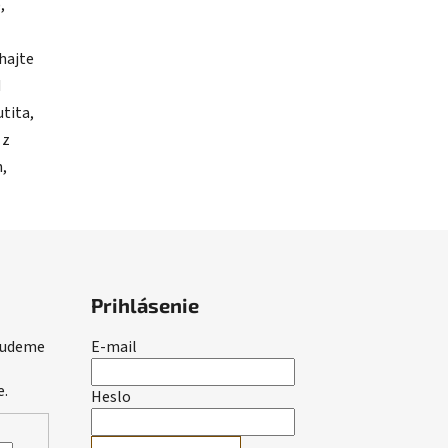
,
chajte
d
tita,
 z
n,
Prihlásenie
 budeme
E-mail
e.
Heslo