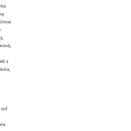
eho
avy
účinne
:
ý,
arová,
akt z
ioica,
 soľ
alis