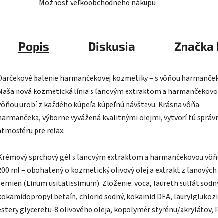
Možnosť veľkoobchodného nákupu
Popis
Diskusia
Značka
Darčekové balenie harmančekovej kozmetiky – s vôňou harmanče
Naša nová kozmetická línia s ľanovým extraktom a harmančekovo
vôňou urobí z každého kúpeľa kúpeľnú návštevu. Krásna vôňa
harmančeka, výborne vyvážená kvalitnými olejmi, vytvorí tú správ
atmosféru pre relax.
Krémový sprchový gél s ľanovým extraktom a harmančekovou vôň
200 ml – obohatený o kozmetický olivový olej a extrakt z ľanových
semien (Linum usitatissimum). Zloženie: voda, laureth sulfát sodn
kokamidopropyl betaín, chlorid sodný, kokamid DEA, laurylglukozi
estery glyceretu-8 olivového oleja, kopolymér styrénu/akrylátov,