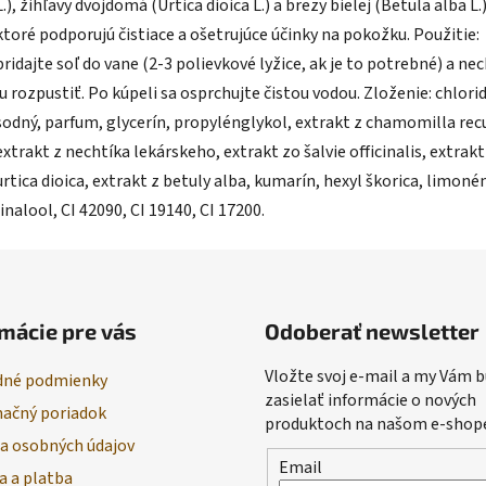
L.), žihľavy dvojdomá (Urtica dioica L.) a brezy bielej (Betula alba L.)
ktoré podporujú čistiace a ošetrujúce účinky na pokožku. Použitie:
pridajte soľ do vane (2-3 polievkové lyžice, ak je to potrebné) a ne
ju rozpustiť. Po kúpeli sa osprchujte čistou vodou. Zloženie: chlori
sodný, parfum, glycerín, propylénglykol, extrakt z chamomilla recu
extrakt z nechtíka lekárskeho, extrakt zo šalvie officinalis, extrakt
urtica dioica, extrakt z betuly alba, kumarín, hexyl škorica, limoné
linalool, CI 42090, CI 19140, CI 17200.
mácie pre vás
Odoberať newsletter
Vložte svoj e-mail a my Vám
né podmienky
zasielať informácie o nových
ačný poriadok
produktoch na našom e-shop
a osobných údajov
Email
a a platba