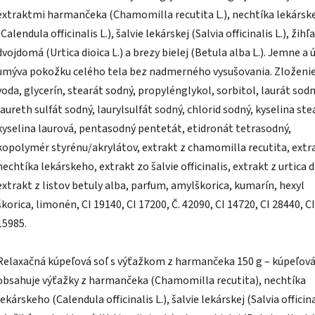
extraktmi harmančeka (Chamomilla recutita L.), nechtíka lekársk
(Calendula officinalis L.), šalvie lekárskej (Salvia officinalis L.), žihľ
dvojdomá (Urtica dioica L.) a brezy bielej (Betula alba L.). Jemne a 
umýva pokožku celého tela bez nadmerného vysušovania. Zloženie
voda, glycerín, stearát sodný, propylénglykol, sorbitol, laurát sodn
laureth sulfát sodný, laurylsulfát sodný, chlorid sodný, kyselina ste
kyselina laurová, pentasodný pentetát, etidronát tetrasodný,
kopolymér styrénu/akrylátov, extrakt z chamomilla recutita, extr
nechtíka lekárskeho, extrakt zo šalvie officinalis, extrakt z urtica d
extrakt z listov betuly alba, parfum, amylškorica, kumarín, hexyl
škorica, limonén, CI 19140, CI 17200, Č. 42090, CI 14720, CI 28440, CI
15985.
Relaxačná kúpeľová soľ s výťažkom z harmančeka 150 g – kúpeľová
obsahuje výťažky z harmančeka (Chamomilla recutita), nechtíka
lekárskeho (Calendula officinalis L.), šalvie lekárskej (Salvia officin