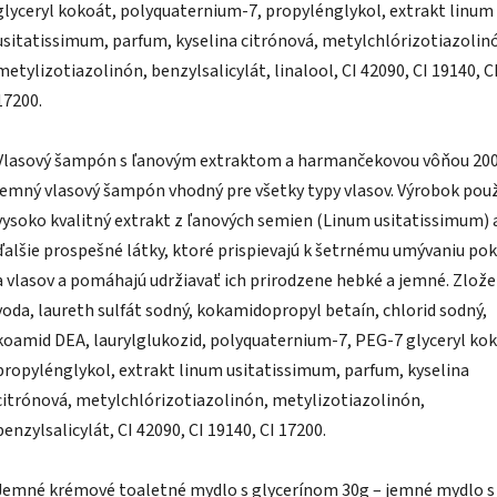
glyceryl kokoát, polyquaternium-7, propylénglykol, extrakt linum
usitatissimum, parfum, kyselina citrónová, metylchlórizotiazolin
metylizotiazolinón, benzylsalicylát, linalool, CI 42090, CI 19140, C
17200.
Vlasový šampón s ľanovým extraktom a harmančekovou vôňou 200
jemný vlasový šampón vhodný pre všetky typy vlasov. Výrobok pou
vysoko kvalitný extrakt z ľanových semien (Linum usitatissimum) 
ďalšie prospešné látky, ktoré prispievajú k šetrnému umývaniu po
a vlasov a pomáhajú udržiavať ich prirodzene hebké a jemné. Zlože
voda, laureth sulfát sodný, kokamidopropyl betaín, chlorid sodný,
koamid DEA, laurylglukozid, polyquaternium-7, PEG-7 glyceryl kok
propylénglykol, extrakt linum usitatissimum, parfum, kyselina
citrónová, metylchlórizotiazolinón, metylizotiazolinón,
benzylsalicylát, CI 42090, CI 19140, CI 17200.
Jemné krémové toaletné mydlo s glycerínom 30g – jemné mydlo s