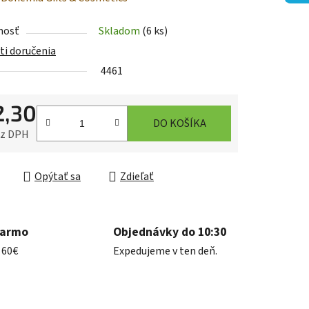
tu
nosť
Skladom
(6 ks)
i doručenia
4461
2,30
iek.
DO KOŠÍKA
ez DPH
ková cena:
Opýtať sa
Zdieľať
darmo
Objednávky do 10:30
 60€
Expedujeme v ten deň.