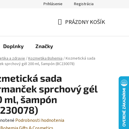
Prihlásenie
Registrácia
Moja objednávka
PRÁZDNY KOŠÍK
NÁKUPNÝ
KOŠÍK
Doplnky
Značky
tika a zdravie
/
Kozmetika Bohemia
/
Kozmetická sada
k sprchový gél 200 ml, šampón (BC230078)
metická sada
manček sprchový gél
 ml, šampón
C230078)
rné
notené
Podrobnosti hodnotenia
enie
:
Bohemia Gifts & Cosmetics