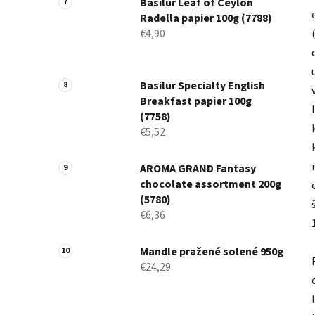
Basilur Leaf of Ceylon
Radella papier 100g (7788)
€4,90
Basilur Specialty English
Breakfast papier 100g
(7758)
€5,52
AROMA GRAND Fantasy
chocolate assortment 200g
(5780)
€6,36
Mandle pražené solené 950g
€24,29