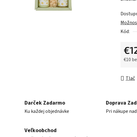
produk
Dostup
je
Možnost
0,0
Kód:
z
5
€1
hviezdič
€10 b
Jednot
Tlač
Darček Zadarmo
Doprava Za
Ku každej objednávke
Pri nákupe nad
Veľkoobchod