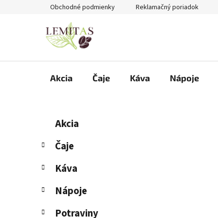
Prejsť
Obchodné podmienky
Reklamačný poriadok
na
obsah
Akcia
Čaje
Káva
Nápoje
B
K
Preskočiť
Akcia
a
kategórie
o
t
č
Čaje
e
n
g
Káva
ý
ó
p
r
Nápoje
i
a
e
n
Potraviny