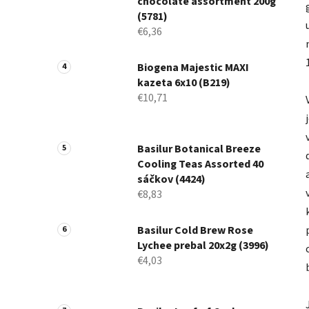
chocolate assortment 200g
(5781)
€6,36
Biogena Majestic MAXI
kazeta 6x10 (B219)
€10,71
Basilur Botanical Breeze
Cooling Teas Assorted 40
sáčkov (4424)
€8,83
Basilur Cold Brew Rose
Lychee prebal 20x2g (3996)
€4,03