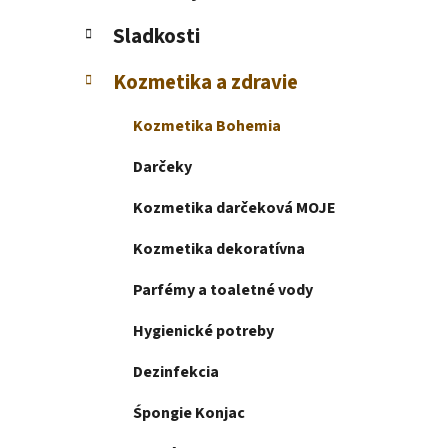
e
l
Sladkosti
Kozmetika a zdravie
Kozmetika Bohemia
Darčeky
Kozmetika darčeková MOJE
Kozmetika dekoratívna
Parfémy a toaletné vody
Hygienické potreby
Dezinfekcia
Śpongie Konjac