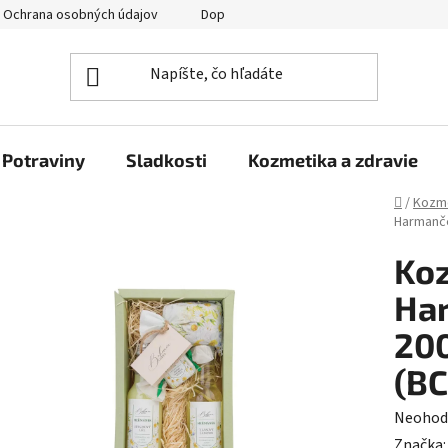
Ochrana osobných údajov
Doprava a platba
Veľkoobchod
Potraviny
Sladkosti
Kozmetika a zdravie
Domov
/
Kozme
Harmanče
Koz
Har
200
(B
Prieme
Neohod
hodnot
Značka