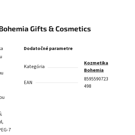
Bohemia Gifts & Cosmetics
ka
Dodatočné parametre
u
Kozmetika
Kategória
Bohemia
nu
8595590723
EAN
498
ou
ý,
d,
 PEG-7