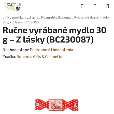
Prejsť
Hľadať
NÁKUP
na
KOŠÍK
obsah
Domov
/
Kozmetika a zdravie
/
Kozmetika Bohemia
/
Ručne vyrábané mydlo
30 g – Z lásky (BC230087)
Ručne vyrábané mydlo 30
g – Z lásky (BC230087)
Priemerné
Neohodnotené
Podrobnosti hodnotenia
hodnotenie
Značka:
Bohemia Gifts & Cosmetics
produktu
je
0,0
z
5
hviezdičiek.