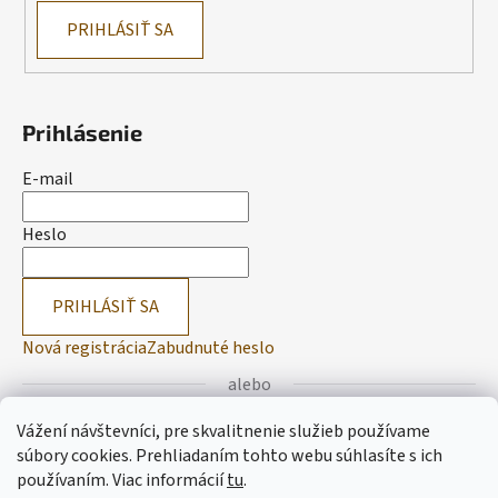
PRIHLÁSIŤ SA
Prihlásenie
E-mail
Heslo
PRIHLÁSIŤ SA
Nová registrácia
Zabudnuté heslo
alebo
Vážení návštevníci, pre skvalitnenie služieb používame
Prihlásiť sa cez Facebook
súbory cookies. Prehliadaním tohto webu súhlasíte s ich
používaním.
Viac informácií
tu
.
Prihlásiť sa cez Google