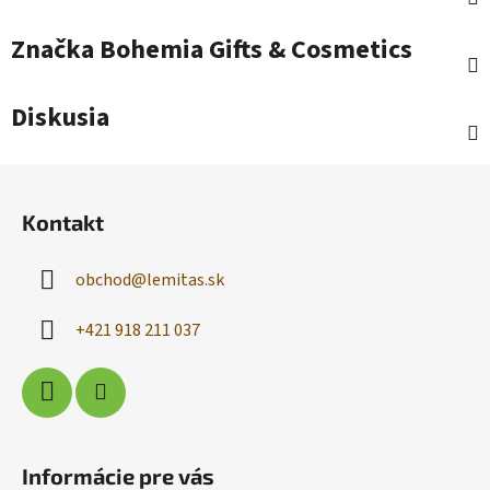
Značka
Bohemia Gifts & Cosmetics
Diskusia
Z
á
Kontakt
p
ä
obchod
@
lemitas.sk
t
i
+421 918 211 037
e
Informácie pre vás