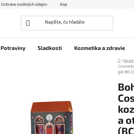
Ochrana osobných údajov
Doprava a platba
Veľkoobchod
Potraviny
Sladkosti
Kozmetika a zdravie
Domov
/
Kozme
Cosmetic
gél (BC2
Boh
Cos
koz
a o
(BC