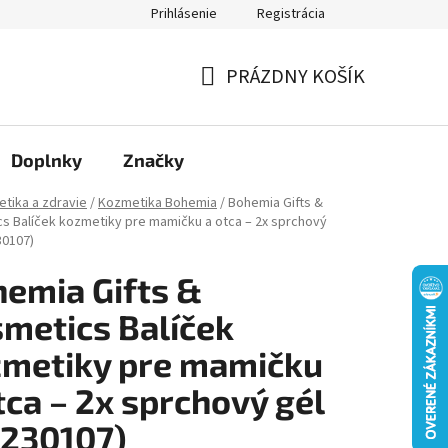
Prihlásenie
Registrácia
Moja objednávka
PRÁZDNY KOŠÍK
NÁKUPNÝ
KOŠÍK
Doplnky
Značky
tika a zdravie
/
Kozmetika Bohemia
/
Bohemia Gifts &
s Balíček kozmetiky pre mamičku a otca – 2x sprchový
30107)
emia Gifts &
metics Balíček
metiky pre mamičku
tca – 2x sprchový gél
230107)