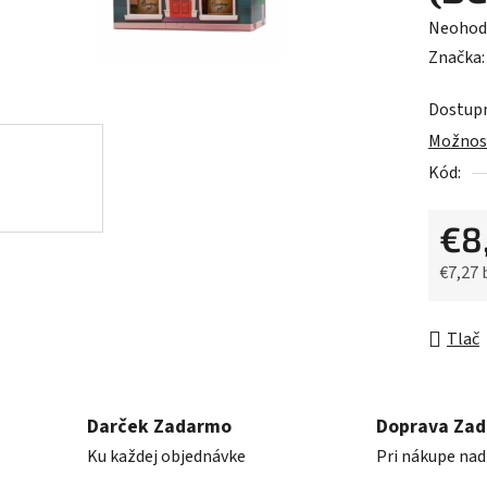
Prieme
Neohod
hodnot
Značka
produk
Dostup
je
Možnost
0,0
Kód:
z
5
€8
hviezdič
€7,27
Jednot
Tlač
Darček Zadarmo
Doprava Za
Ku každej objednávke
Pri nákupe nad