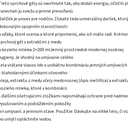
Tieto sprchové gély sú navrhnuté tak, aby dodali energiu, očistili p
zanechali ju sviežu a jemne prevoňanú.
Balíček je unisex pre rodičov. Získate teda univerzálny darček, ktorý
dokonalým spojením starostlivosti
a vďaky, ktoré ocenia a ktoré pripomenú, ako ich máte radi. Krémo
sprchový gél s extraktmi z medu
a kozieho mlieka 2×200 mlJemný prostriedok modernej osobnej
hygieny. Je vhodný na umývanie celého
tela vrátane vlasov. Ide o unikátnu kombináciu jemných umývacích
s blahodarnými účinkami olivového
oleja, extraktu z medu včely medonosnej (Apis mellifica) a extrakt
kozieho mlieka, ktoré v kombinácii
s ďalšími ošetrujúcimi zložkami napomáhajú ochrane pred nadm
vysušovaním a podráždením pokožky
pri umývaní. a jemnom stave. Použitie: Dávkujte na vlhké telo, či vl
po umytí opláchnite vodou.