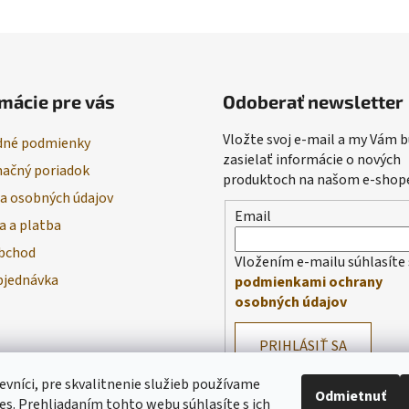
mácie pre vás
Odoberať newsletter
Vložte svoj e-mail a my Vám
né podmienky
zasielať informácie o nových
ačný poriadok
produktoch na našom e-shop
a osobných údajov
Email
a a platba
bchod
Vložením e-mailu súhlasíte 
bjednávka
podmienkami ochrany
osobných údajov
PRIHLÁSIŤ SA
evníci, pre skvalitnenie služieb používame
Odmietnuť
es. Prehliadaním tohto webu súhlasíte s ich