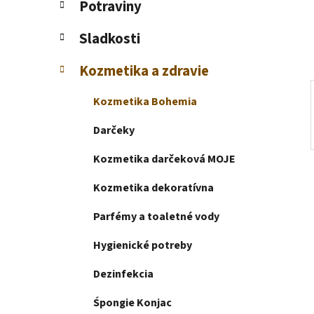
Potraviny
e
l
Sladkosti
Kozmetika a zdravie
Kozmetika Bohemia
Darčeky
Kozmetika darčeková MOJE
Kozmetika dekoratívna
Parfémy a toaletné vody
Hygienické potreby
Dezinfekcia
Śpongie Konjac