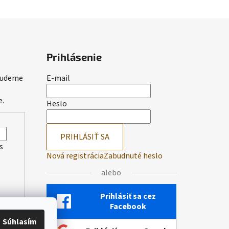
Prihlásenie
 budeme
E-mail
e.
Heslo
PRIHLÁSIŤ SA
s
Nová registrácia
Zabudnuté heslo
alebo
Prihlásiť sa cez
Facebook
Súhlasím