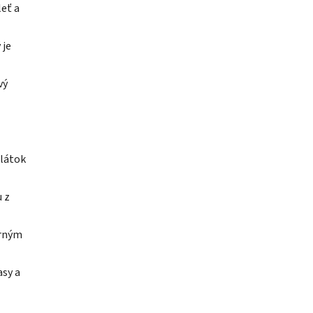
leť a
 je
vý
 látok
u z
erným
asy a