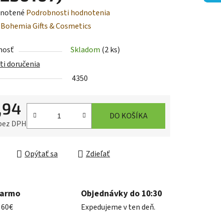
rné
notené
Podrobnosti hodnotenia
enie
:
Bohemia Gifts & Cosmetics
tu
nosť
Skladom
(2 ks)
i doručenia
4350
,94
iek.
DO KOŠÍKA
 bez DPH
ková cena:
Opýtať sa
Zdieľať
darmo
Objednávky do 10:30
 60€
Expedujeme v ten deň.