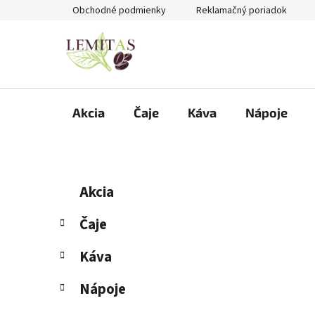
Prejsť
Obchodné podmienky
Reklamačný poriadok
na
obsah
Akcia
Čaje
Káva
Nápoje
B
K
Preskočiť
Akcia
a
kategórie
o
t
č
Čaje
e
n
g
Káva
ý
ó
p
r
Nápoje
i
a
e
n