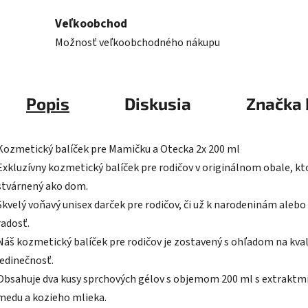
Veľkoobchod
Možnosť veľkoobchodného nákupu
Popis
Diskusia
Značka
Kozmetický balíček pre Mamičku a Otecka 2x 200 ml
Exkluzívny kozmetický balíček pre rodičov v originálnom obale, kto
stvárnený ako dom.
Skvelý voňavý unisex darček pre rodičov, či už k narodeninám alebo
radosť.
Náš kozmetický balíček pre rodičov je zostavený s ohľadom na kval
jedinečnosť.
Obsahuje dva kusy sprchových gélov s objemom 200 ml s extraktm
medu a kozieho mlieka.