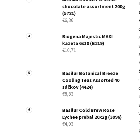
chocolate assortment 200g
(5781)
€6,36
Biogena Majestic MAXI
kazeta 6x10 (B219)
€10,71
Basilur Botanical Breeze
Cooling Teas Assorted 40
sáčkov (4424)
€8,83
Basilur Cold Brew Rose
Lychee prebal 20x2g (3996)
€4,03