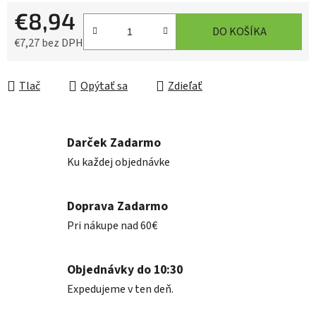
€8,94
DO KOŠÍKA
€7,27 bez DPH
Jednotková cena:
Tlač
Opýtať sa
Zdieľať
Darček Zadarmo
Ku každej objednávke
Doprava Zadarmo
Pri nákupe nad 60€
Objednávky do 10:30
Expedujeme v ten deň.