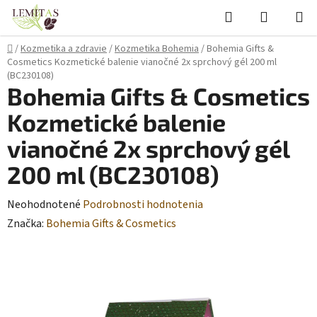
Prejsť
Hľadať
NÁKUP
na
KOŠÍK
obsah
Domov
/
Kozmetika a zdravie
/
Kozmetika Bohemia
/
Bohemia Gifts &
Cosmetics Kozmetické balenie vianočné 2x sprchový gél 200 ml
(BC230108)
Bohemia Gifts & Cosmetics
Kozmetické balenie
vianočné 2x sprchový gél
200 ml (BC230108)
Priemerné
Neohodnotené
Podrobnosti hodnotenia
hodnotenie
Značka:
Bohemia Gifts & Cosmetics
produktu
je
0,0
z