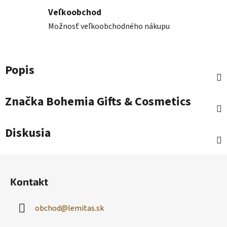
Veľkoobchod
Možnosť veľkoobchodného nákupu
Popis
Značka
Bohemia Gifts & Cosmetics
Diskusia
Z
á
Kontakt
p
ä
obchod
@
lemitas.sk
t
i