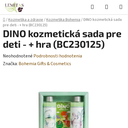
Prejsť
Hľadať
NÁKUP
na
KOŠÍK
obsah
Domov
/
Kozmetika a zdravie
/
Kozmetika Bohemia
/
DINO kozmetická sada
pre deti - + hra (BC230125)
DINO kozmetická sada pre
deti - + hra (BC230125)
Priemerné
Neohodnotené
Podrobnosti hodnotenia
hodnotenie
Značka:
Bohemia Gifts & Cosmetics
produktu
je
0,0
z
5
hviezdičiek.