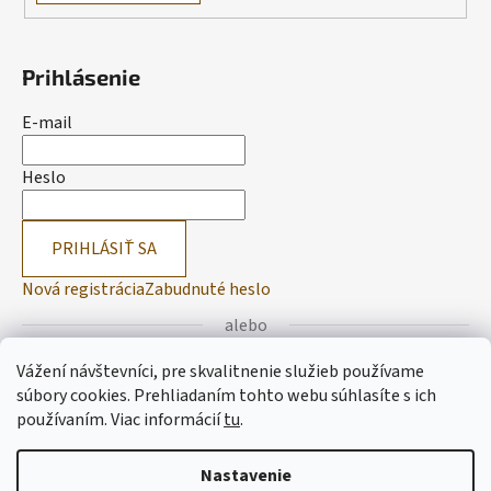
Prihlásenie
E-mail
Heslo
PRIHLÁSIŤ SA
Nová registrácia
Zabudnuté heslo
alebo
Vážení návštevníci, pre skvalitnenie služieb používame
Prihlásiť sa cez Facebook
súbory cookies. Prehliadaním tohto webu súhlasíte s ich
používaním.
Viac informácií
tu
.
Prihlásiť sa cez Google
Nastavenie