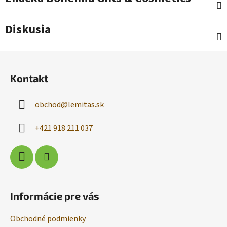
Diskusia
Z
á
Kontakt
p
ä
obchod
@
lemitas.sk
t
i
+421 918 211 037
e
Informácie pre vás
Obchodné podmienky