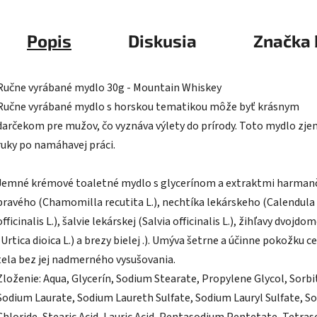
Popis
Diskusia
Značka
Ručne vyrábané mydlo 30g - Mountain Whiskey
Ručne vyrábané mydlo s horskou tematikou môže byť krásnym
darčekom pre mužov, čo vyznáva výlety do prírody. Toto mydlo zje
ruky po namáhavej práci.
Jemné krémové toaletné mydlo s glycerínom a extraktmi harman
pravého (Chamomilla recutita L.), nechtíka lekárskeho (Calendula
officinalis L.), šalvie lekárskej (Salvia officinalis L.), žihľavy dvojdom
(Urtica dioica L.) a brezy bielej .). Umýva šetrne a účinne pokožku c
tela bez jej nadmerného vysušovania.
Zloženie: Aqua, Glycerín, Sodium Stearate, Propylene Glycol, Sorbi
Sodium Laurate, Sodium Laureth Sulfate, Sodium Lauryl Sulfate, S