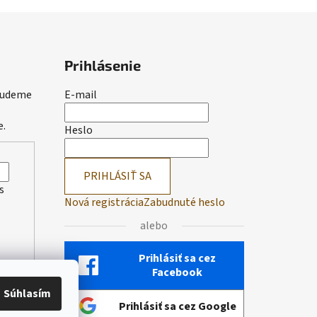
Prihlásenie
 budeme
E-mail
e.
Heslo
PRIHLÁSIŤ SA
s
Nová registrácia
Zabudnuté heslo
alebo
Prihlásiť sa cez
Facebook
Súhlasím
Prihlásiť sa cez Google