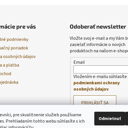
mácie pre vás
Odoberať newsletter
Vložte svoj e-mail a my Vám
né podmienky
zasielať informácie o nových
ačný poriadok
produktoch na našom e-shop
a osobných údajov
Email
a a platba
bchod
Vložením e-mailu súhlasíte 
bjednávka
podmienkami ochrany
osobných údajov
PRIHLÁSIŤ SA
evníci, pre skvalitnenie služieb používame
Odmietnuť
es. Prehliadaním tohto webu súhlasíte s ich
Viac informácií
tu
.