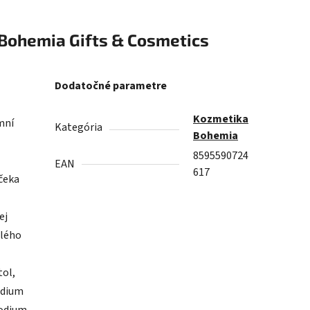
Bohemia Gifts & Cosmetics
Dodatočné parametre
Kozmetika
mní
Kategória
Bohemia
8595590724
EAN
617
čeka
ej
elého
tol,
odium