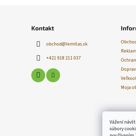
Z
á
Kontakt
Infor
p
ä
Obchod
obchod
@
lemitas.sk
t
Reklam
i
+421 918 211 037
Ochran
e
Doprav
Veľkoo
Moja o
Vážení návšt
súbory cooki
používaním.