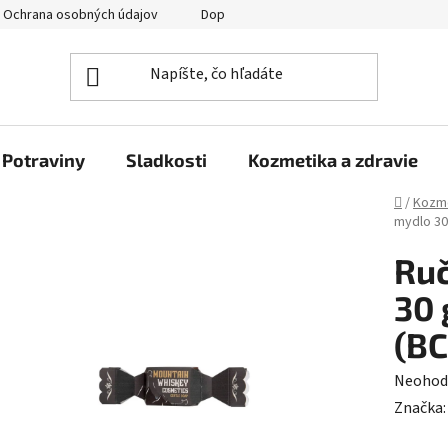
Ochrana osobných údajov
Doprava a platba
Veľkoobchod
Potraviny
Sladkosti
Kozmetika a zdravie
Domov
/
Kozme
mydlo 30
Ru
30 
(BC
Prieme
Neohod
hodnot
Značka
produk