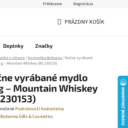
Prihlásenie
Registrácia
Moja objednávka
PRÁZDNY KOŠÍK
NÁKUPNÝ
KOŠÍK
Doplnky
Značky
tika a zdravie
/
Kozmetika Bohemia
/
Ručne vyrábané
 g – Mountain Whiskey (BC230153)
čne vyrábané mydlo
g – Mountain Whiskey
230153)
rné
notené
Podrobnosti hodnotenia
enie
:
Bohemia Gifts & Cosmetics
tu