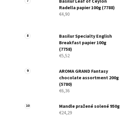
Basilur Leaf of Ceylon
Radella papier 100g (7788)
€4,90
Basilur Specialty English
Breakfast papier 100g
(7758)
€5,52
AROMA GRAND Fantasy
chocolate assortment 200g
(5780)
€6,36
Mandle pražené solené 950g
€24,29