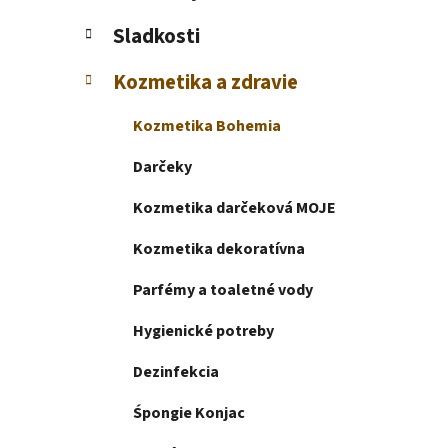
e
l
Sladkosti
Kozmetika a zdravie
Kozmetika Bohemia
Darčeky
Kozmetika darčeková MOJE
Kozmetika dekoratívna
Parfémy a toaletné vody
Hygienické potreby
Dezinfekcia
Śpongie Konjac