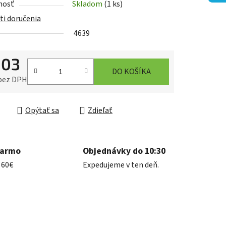
nosť
Skladom
(1 ks)
i doručenia
4639
,03
iek.
DO KOŠÍKA
 bez DPH
ková cena:
Opýtať sa
Zdieľať
darmo
Objednávky do 10:30
 60€
Expedujeme v ten deň.