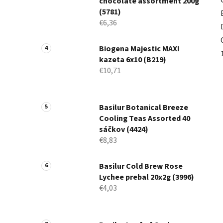
chocolate assortment 200g
(5781)
€6,36
Biogena Majestic MAXI
kazeta 6x10 (B219)
€10,71
Basilur Botanical Breeze
Cooling Teas Assorted 40
sáčkov (4424)
€8,83
Basilur Cold Brew Rose
Lychee prebal 20x2g (3996)
€4,03