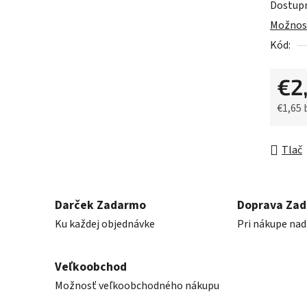
Dostup
je
Možnost
0,0
Kód:
z
5
€2
hviezdič
€1,65
Jednot
Tlač
Darček Zadarmo
Doprava Za
Ku každej objednávke
Pri nákupe nad
Veľkoobchod
Možnosť veľkoobchodného nákupu