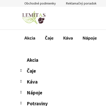
Prejsť
Obchodné podmienky
Reklamačný poriadok
na
obsah
Akcia
Čaje
Káva
Nápoje
B
K
Preskočiť
Akcia
a
kategórie
o
t
č
Čaje
e
n
g
Káva
ý
ó
p
r
Nápoje
i
a
e
n
Potraviny