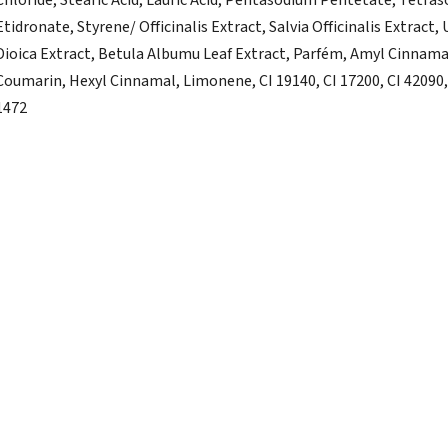
Chloride, Stearic Acid, Lauric Acid, Pentasodium Pentetate, Tetra
Etidronate, Styrene/ Officinalis Extract, Salvia Officinalis Extract, 
Dioica Extract, Betula Albumu Leaf Extract, Parfém, Amyl Cinnama
Coumarin, Hexyl Cinnamal, Limonene, CI 19140, CI 17200, CI 42090,
1472