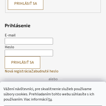
PRIHLÁSIŤ SA
Prihlásenie
E-mail
Heslo
PRIHLÁSIŤ SA
Nová registrácia
Zabudnuté heslo
alebo
Vážení návštevníci, pre skvalitnenie služieb používame
Prihlásiť sa cez Facebook
súbory cookies. Prehliadaním tohto webu súhlasíte s ich
používaním.
Viac informácií
tu
.
Prihlásiť sa cez Google