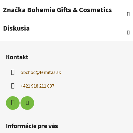
Značka
Bohemia Gifts & Cosmetics
Diskusia
Z
á
Kontakt
p
ä
obchod
@
lemitas.sk
t
i
+421 918 211 037
e
Informácie pre vás