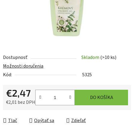
Dostupnosť
Skladom
(>10 ks)
Možnosti doručenia
Kód:
5325
€2,47
DO KOŠÍKA
€2,01 bez DPH
Jednotková cena:
Tlač
Opýtať sa
Zdieľať