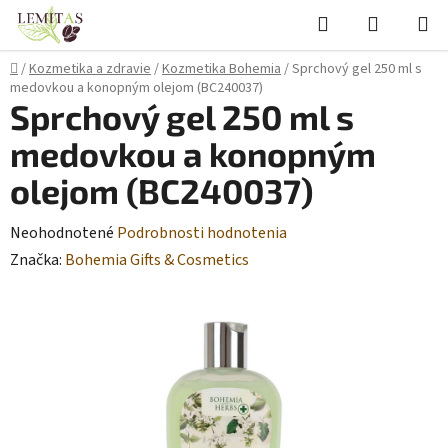
Prejsť
Hľadať
NÁKUP
na
KOŠÍK
obsah
Domov
/
Kozmetika a zdravie
/
Kozmetika Bohemia
/
Sprchový gel 250 ml s
medovkou a konopným olejom (BC240037)
Sprchový gel 250 ml s
medovkou a konopným
olejom (BC240037)
Priemerné
Neohodnotené
Podrobnosti hodnotenia
hodnotenie
Značka:
Bohemia Gifts & Cosmetics
produktu
je
0,0
z
5
hviezdičiek.