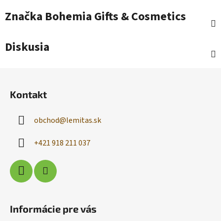
Značka
Bohemia Gifts & Cosmetics
Diskusia
Z
á
Kontakt
p
ä
obchod
@
lemitas.sk
t
i
+421 918 211 037
e
Informácie pre vás