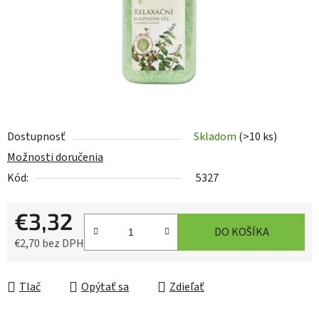
Dostupnosť
Skladom
(>10 ks)
Možnosti doručenia
Kód:
5327
€3,32
DO KOŠÍKA
€2,70 bez DPH
Jednotková cena:
Tlač
Opýtať sa
Zdieľať