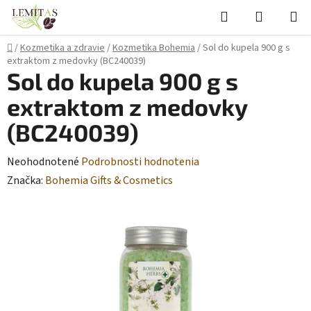
Prejsť
Hľadať
NÁKUP
na
KOŠÍK
obsah
Domov
/
Kozmetika a zdravie
/
Kozmetika Bohemia
/
Sol do kupela 900 g s
extraktom z medovky (BC240039)
Sol do kupela 900 g s
extraktom z medovky
(BC240039)
Priemerné
Neohodnotené
Podrobnosti hodnotenia
hodnotenie
Značka:
Bohemia Gifts & Cosmetics
produktu
je
0,0
z
5
hviezdičiek.