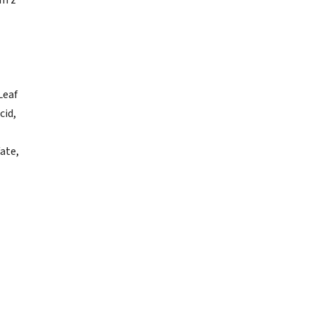
om z
Leaf
cid,
ate,