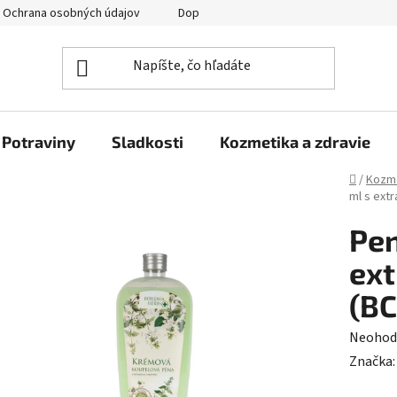
Ochrana osobných údajov
Doprava a platba
Veľkoobchod
Potraviny
Sladkosti
Kozmetika a zdravie
Domov
/
Kozme
ml s ext
Pen
ex
(B
Prieme
Neohod
hodnot
Značka
produk