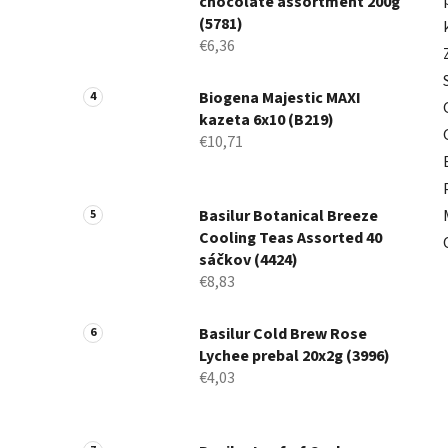
chocolate assortment 200g
(5781)
€6,36
Biogena Majestic MAXI
kazeta 6x10 (B219)
€10,71
Basilur Botanical Breeze
Cooling Teas Assorted 40
sáčkov (4424)
€8,83
Basilur Cold Brew Rose
Lychee prebal 20x2g (3996)
€4,03