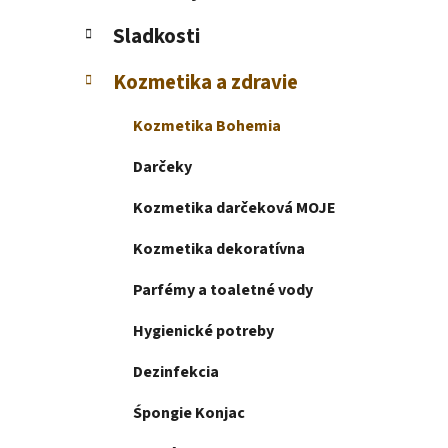
e
l
Sladkosti
Kozmetika a zdravie
Kozmetika Bohemia
Darčeky
Kozmetika darčeková MOJE
Kozmetika dekoratívna
Parfémy a toaletné vody
Hygienické potreby
Dezinfekcia
Śpongie Konjac