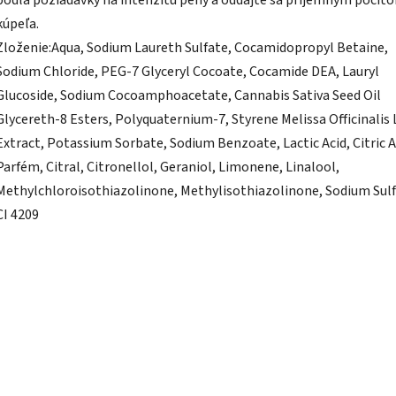
podľa požiadavky na intenzitu peny a oddajte sa príjemným pocit
kúpeľa.
Zloženie:Aqua, Sodium Laureth Sulfate, Cocamidopropyl Betaine,
Sodium Chloride, PEG-7 Glyceryl Cocoate, Cocamide DEA, Lauryl
Glucoside, Sodium Cocoamphoacetate, Cannabis Sativa Seed Oil
Glycereth-8 Esters, Polyquaternium-7, Styrene Melissa Officinalis 
Extract, Potassium Sorbate, Sodium Benzoate, Lactic Acid, Citric A
Parfém, Citral, Citronellol, Geraniol, Limonene, Linalool,
Methylchloroisothiazolinone, Methylisothiazolinone, Sodium Sulf
CI 4209