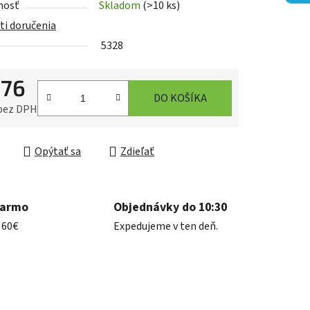
nosť
Skladom
(>10 ks)
i doručenia
5328
,76
iek.
DO KOŠÍKA
 bez DPH
ková cena:
Opýtať sa
Zdieľať
darmo
Objednávky do 10:30
 60€
Expedujeme v ten deň.