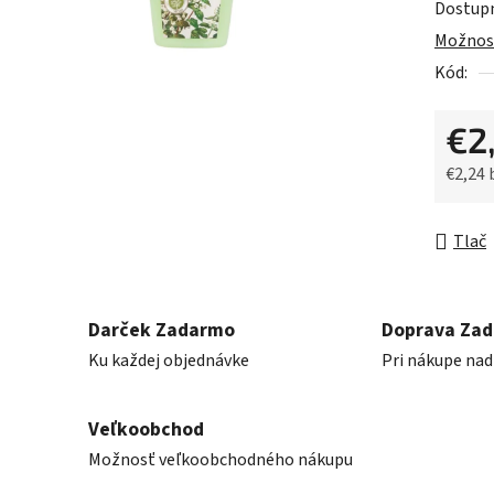
Dostup
je
Možnost
0,0
Kód:
z
5
€2
hviezdič
€2,24
Jednot
Tlač
Darček Zadarmo
Doprava Za
Ku každej objednávke
Pri nákupe nad
Veľkoobchod
Možnosť veľkoobchodného nákupu