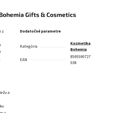
Bohemia Gifts & Cosmetics
 z
Dodatočné parametre
Kozmetika
u
Kategória
Bohemia
e
8595590727
k
EAN
038
iežu a
vku