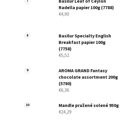
Basilur Leaf of Ceylon
Radella papier 100g (7788)
€4,90
Basilur Specialty English
Breakfast papier 100g
(7758)
€5,52
AROMA GRAND Fantasy
chocolate assortment 200g
(5780)
€6,36
Mandle pražené solené 950g
€24,29