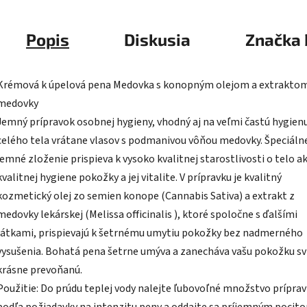
Popis
Diskusia
Značka
Krémová k úpelová pena Medovka s konopným olejom a extraktom
medovky
Jemný prípravok osobnej hygieny, vhodný aj na veľmi častú hygien
celého tela vrátane vlasov s podmanivou vôňou medovky. Špeciáln
jemné zloženie prispieva k vysoko kvalitnej starostlivosti o telo a
kvalitnej hygiene pokožky a jej vitalite. V prípravku je kvalitný
kozmetický olej zo semien konope (Cannabis Sativa) a extrakt z
medovky lekárskej (Melissa officinalis ), ktoré spoločne s ďalšími
látkami, prispievajú k šetrnému umytiu pokožky bez nadmerného
vysušenia. Bohatá pena šetrne umýva a zanecháva vašu pokožku sv
krásne prevoňanú.
Použitie: Do prúdu teplej vody nalejte ľubovoľné množstvo prípra