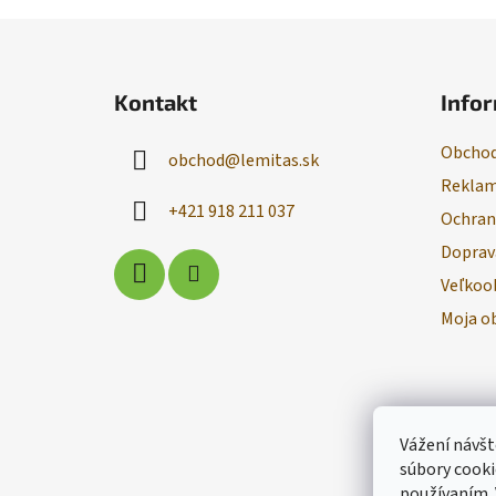
Z
á
Kontakt
Infor
p
ä
Obchod
obchod
@
lemitas.sk
t
Reklam
i
+421 918 211 037
Ochran
e
Doprav
Veľkoo
Moja o
Vážení návšt
súbory cooki
používaním.