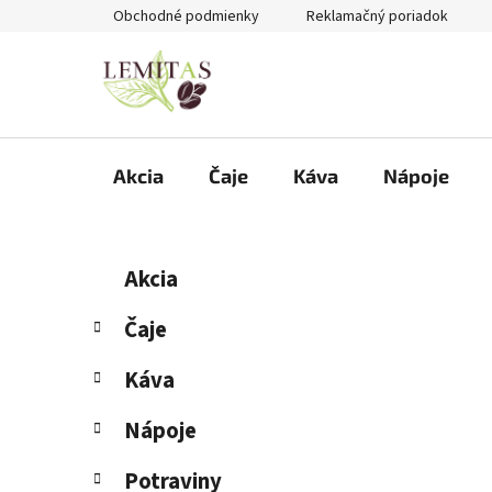
Prejsť
Obchodné podmienky
Reklamačný poriadok
na
obsah
Akcia
Čaje
Káva
Nápoje
B
K
Preskočiť
Akcia
a
kategórie
o
t
č
Čaje
e
n
g
Káva
ý
ó
p
r
Nápoje
i
a
e
n
Potraviny