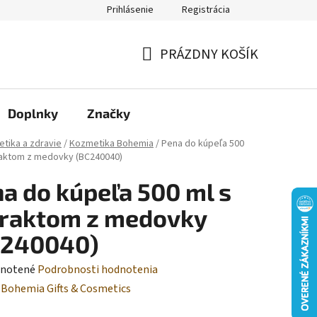
Prihlásenie
Registrácia
Moja objednávka
PRÁZDNY KOŠÍK
NÁKUPNÝ
KOŠÍK
Doplnky
Značky
tika a zdravie
/
Kozmetika Bohemia
/
Pena do kúpeľa 500
raktom z medovky (BC240040)
a do kúpeľa 500 ml s
traktom z medovky
C240040)
rné
notené
Podrobnosti hodnotenia
enie
:
Bohemia Gifts & Cosmetics
tu