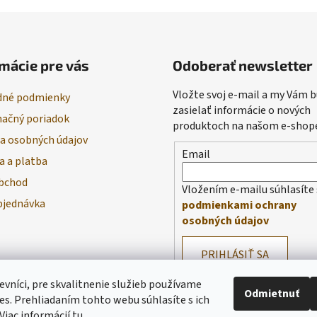
mácie pre vás
Odoberať newsletter
Vložte svoj e-mail a my Vám
né podmienky
zasielať informácie o nových
ačný poriadok
produktoch na našom e-shop
a osobných údajov
Email
a a platba
bchod
Vložením e-mailu súhlasíte 
bjednávka
podmienkami ochrany
osobných údajov
PRIHLÁSIŤ SA
evníci, pre skvalitnenie služieb používame
Odmietnuť
es. Prehliadaním tohto webu súhlasíte s ich
Viac informácií
tu
.