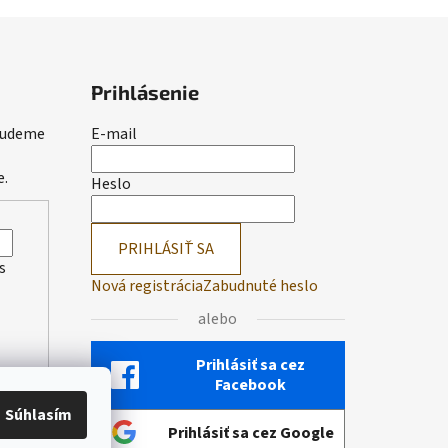
Prihlásenie
 budeme
E-mail
e.
Heslo
PRIHLÁSIŤ SA
s
Nová registrácia
Zabudnuté heslo
alebo
Prihlásiť sa cez
Facebook
Súhlasím
Prihlásiť sa cez Google