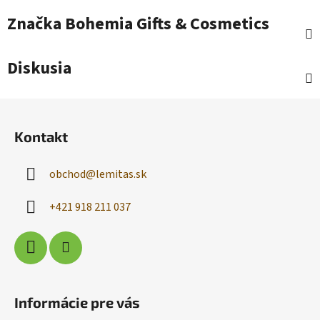
Značka
Bohemia Gifts & Cosmetics
Diskusia
Z
á
Kontakt
p
ä
obchod
@
lemitas.sk
t
i
+421 918 211 037
e
Informácie pre vás