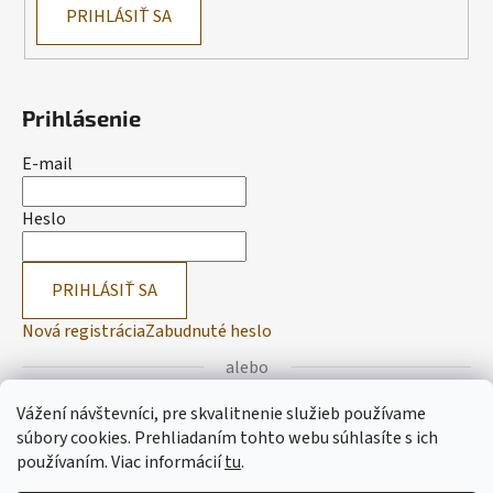
PRIHLÁSIŤ SA
Prihlásenie
E-mail
Heslo
PRIHLÁSIŤ SA
Nová registrácia
Zabudnuté heslo
alebo
Vážení návštevníci, pre skvalitnenie služieb používame
Prihlásiť sa cez Facebook
súbory cookies. Prehliadaním tohto webu súhlasíte s ich
používaním.
Viac informácií
tu
.
Prihlásiť sa cez Google