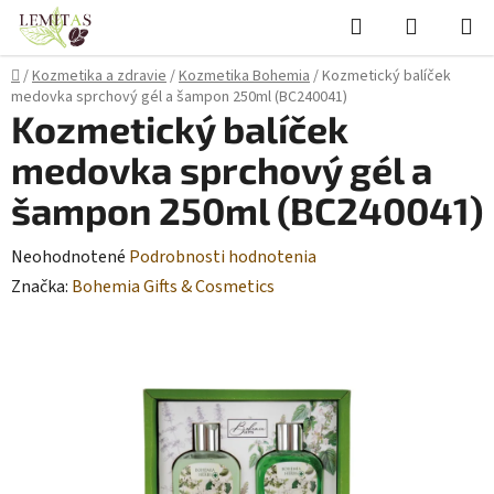
Prejsť
Hľadať
NÁKUP
na
KOŠÍK
obsah
Domov
/
Kozmetika a zdravie
/
Kozmetika Bohemia
/
Kozmetický balíček
medovka sprchový gél a šampon 250ml (BC240041)
Kozmetický balíček
medovka sprchový gél a
šampon 250ml (BC240041)
Priemerné
Neohodnotené
Podrobnosti hodnotenia
hodnotenie
Značka:
Bohemia Gifts & Cosmetics
produktu
je
0,0
z
5
hviezdičiek.