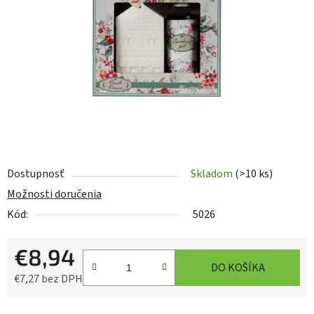
5
hviezdičiek.
Dostupnosť
Skladom
(>10 ks)
Možnosti doručenia
Kód:
5026
€8,94
DO KOŠÍKA
€7,27 bez DPH
Jednotková cena: