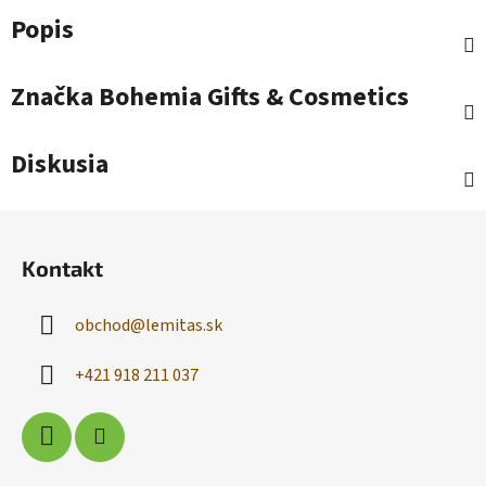
Popis
Značka
Bohemia Gifts & Cosmetics
Diskusia
Z
á
Kontakt
p
ä
obchod
@
lemitas.sk
t
i
+421 918 211 037
e