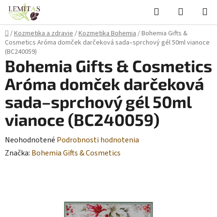
Prejsť
Hľadať
NÁKUP
na
KOŠÍK
obsah
Domov
/
Kozmetika a zdravie
/
Kozmetika Bohemia
/
Bohemia Gifts &
Cosmetics Aróma domček darčeková sada–sprchový gél 50ml vianoce
(BC240059)
Bohemia Gifts & Cosmetics
Aróma domček darčeková
sada–sprchový gél 50ml
vianoce (BC240059)
Priemerné
Neohodnotené
Podrobnosti hodnotenia
hodnotenie
Značka:
Bohemia Gifts & Cosmetics
produktu
je
0,0
z