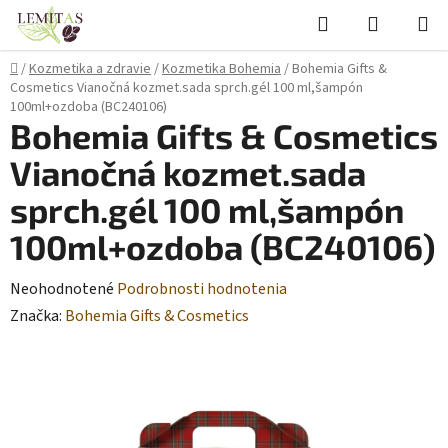
Prejsť
Hľadať
NÁKUP
na
KOŠÍK
obsah
Domov
/
Kozmetika a zdravie
/
Kozmetika Bohemia
/
Bohemia Gifts &
Cosmetics Vianočná kozmet.sada sprch.gél 100 ml,šampón
100ml+ozdoba (BC240106)
Bohemia Gifts & Cosmetics
Vianočná kozmet.sada
sprch.gél 100 ml,šampón
100ml+ozdoba (BC240106)
Priemerné
Neohodnotené
Podrobnosti hodnotenia
hodnotenie
Značka:
Bohemia Gifts & Cosmetics
produktu
je
0,0
z