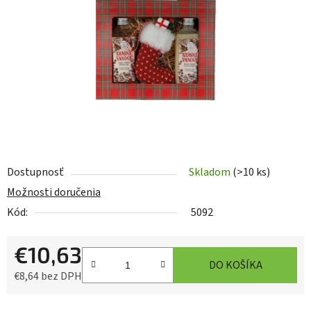
5
hviezdičiek.
Dostupnosť
Skladom
(>10 ks)
Možnosti doručenia
Kód:
5092
€10,63
DO KOŠÍKA
€8,64 bez DPH
Jednotková cena: