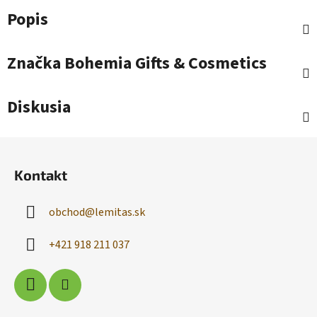
Popis
Značka
Bohemia Gifts & Cosmetics
Diskusia
Z
á
Kontakt
p
ä
obchod
@
lemitas.sk
t
i
+421 918 211 037
e