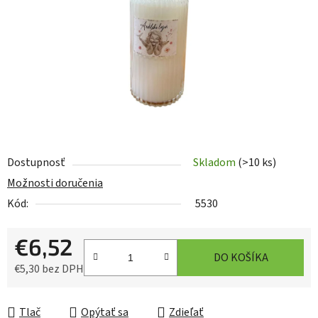
hviezdičiek.
Dostupnosť
Skladom
(>10 ks)
Možnosti doručenia
Kód:
5530
€6,52
DO KOŠÍKA
€5,30 bez DPH
Jednotková cena:
Tlač
Opýtať sa
Zdieľať