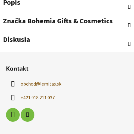
Popis
Značka
Bohemia Gifts & Cosmetics
Diskusia
Z
á
Kontakt
p
ä
obchod
@
lemitas.sk
t
i
+421 918 211 037
e