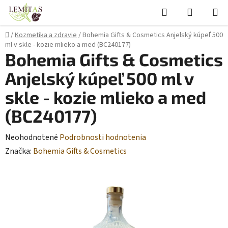
Prejsť
Hľadať
NÁKUP
na
KOŠÍK
obsah
Domov
/
Kozmetika a zdravie
/
Bohemia Gifts & Cosmetics Anjelský kúpeľ 500
ml v skle - kozie mlieko a med (BC240177)
Bohemia Gifts & Cosmetics
Anjelský kúpeľ 500 ml v
skle - kozie mlieko a med
(BC240177)
Priemerné
Neohodnotené
Podrobnosti hodnotenia
hodnotenie
Značka:
Bohemia Gifts & Cosmetics
produktu
je
0,0
z
5