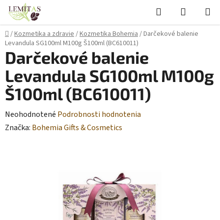
Prejsť
Hľadať
NÁKUP
na
KOŠÍK
obsah
Domov
/
Kozmetika a zdravie
/
Kozmetika Bohemia
/
Darčekové balenie
Levandula SG100ml M100g Š100ml (BC610011)
Darčekové balenie
Levandula SG100ml M100g
Š100ml (BC610011)
Priemerné
Neohodnotené
Podrobnosti hodnotenia
hodnotenie
Značka:
Bohemia Gifts & Cosmetics
produktu
je
0,0
z
5
hviezdičiek.