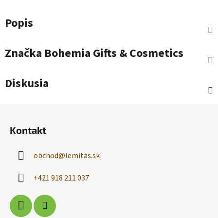
Popis
Značka
Bohemia Gifts & Cosmetics
Diskusia
Z
á
Kontakt
p
ä
obchod
@
lemitas.sk
t
i
+421 918 211 037
e