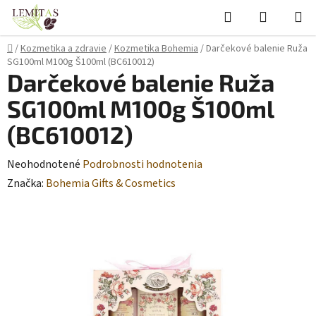
Prejsť
Hľadať
NÁKUP
na
KOŠÍK
obsah
Domov
/
Kozmetika a zdravie
/
Kozmetika Bohemia
/
Darčekové balenie Ruža
SG100ml M100g Š100ml (BC610012)
Darčekové balenie Ruža
SG100ml M100g Š100ml
(BC610012)
Priemerné
Neohodnotené
Podrobnosti hodnotenia
hodnotenie
Značka:
Bohemia Gifts & Cosmetics
produktu
je
0,0
z
5
hviezdičiek.