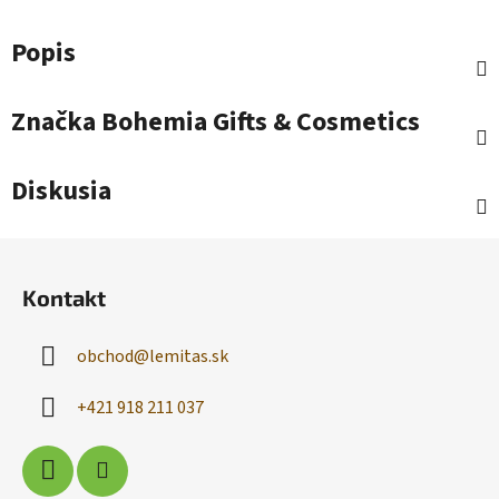
Popis
Značka
Bohemia Gifts & Cosmetics
Diskusia
Z
á
Kontakt
p
ä
obchod
@
lemitas.sk
t
i
+421 918 211 037
e