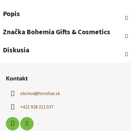
Popis
Značka
Bohemia Gifts & Cosmetics
Diskusia
Z
á
Kontakt
p
ä
obchod
@
lemitas.sk
t
i
+421 918 211 037
e