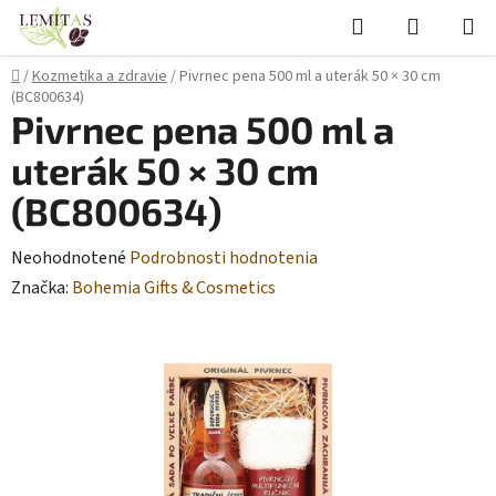
Prejsť
Hľadať
NÁKUP
na
KOŠÍK
obsah
Domov
/
Kozmetika a zdravie
/
Pivrnec pena 500 ml a uterák 50 × 30 cm
(BC800634)
Pivrnec pena 500 ml a
uterák 50 × 30 cm
(BC800634)
Priemerné
Neohodnotené
Podrobnosti hodnotenia
hodnotenie
Značka:
Bohemia Gifts & Cosmetics
produktu
je
0,0
z
5
hviezdičiek.