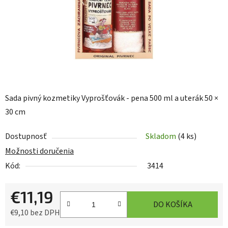
Sada pivný kozmetiky Vyprošťovák - pena 500 ml a uterák 50 ×
30 cm
Dostupnosť
Skladom
(4 ks)
Možnosti doručenia
Kód:
3414
€11,19
DO KOŠÍKA
€9,10 bez DPH