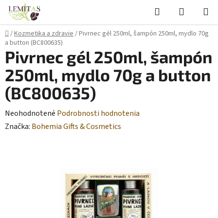
Prejsť
Hľadať
NÁKUP
na
KOŠÍK
obsah
Domov
/
Kozmetika a zdravie
/
Pivrnec gél 250ml, šampón 250ml, mydlo 70g
a button (BC800635)
Pivrnec gél 250ml, šampón
250ml, mydlo 70g a button
(BC800635)
Priemerné
Neohodnotené
Podrobnosti hodnotenia
hodnotenie
Značka:
Bohemia Gifts & Cosmetics
produktu
je
0,0
z
5
hviezdičiek.