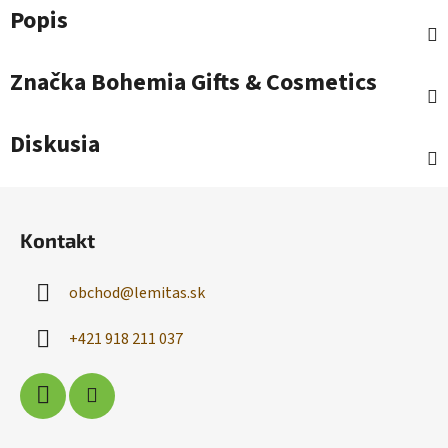
Popis
Značka
Bohemia Gifts & Cosmetics
Diskusia
Z
á
Kontakt
p
ä
obchod
@
lemitas.sk
t
i
+421 918 211 037
e