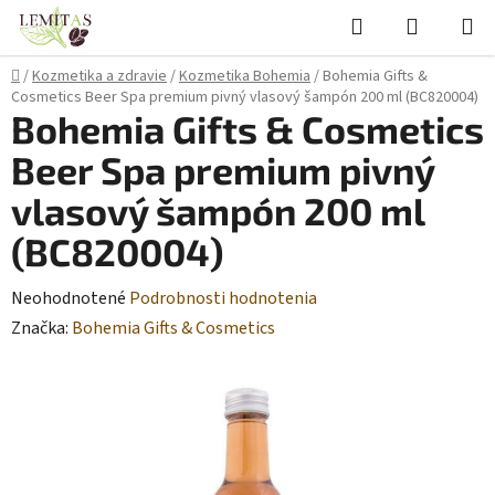
Prejsť
Hľadať
NÁKUP
na
KOŠÍK
obsah
Domov
/
Kozmetika a zdravie
/
Kozmetika Bohemia
/
Bohemia Gifts &
Cosmetics Beer Spa premium pivný vlasový šampón 200 ml (BC820004)
Bohemia Gifts & Cosmetics
Beer Spa premium pivný
vlasový šampón 200 ml
(BC820004)
Priemerné
Neohodnotené
Podrobnosti hodnotenia
hodnotenie
Značka:
Bohemia Gifts & Cosmetics
produktu
je
0,0
z
5