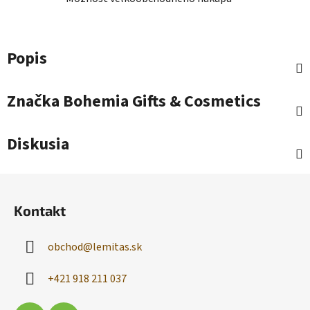
Popis
Značka
Bohemia Gifts & Cosmetics
Diskusia
Z
á
Kontakt
p
ä
obchod
@
lemitas.sk
t
i
+421 918 211 037
e