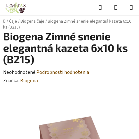
Prejsť
Hľadať
NÁKUP
na
KOŠÍK
obsah
Domov
/
Čaje
/
Biogena čaje
/
Biogena Zimné snenie elegantná kazeta 6x10
ks (B215)
Biogena Zimné snenie
elegantná kazeta 6x10 ks
(B215)
Priemerné
Neohodnotené
Podrobnosti hodnotenia
hodnotenie
Značka:
Biogena
produktu
je
0,0
z
5
hviezdičiek.