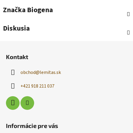
Značka
Biogena
Diskusia
Z
á
Kontakt
p
ä
obchod
@
lemitas.sk
t
i
+421 918 211 037
e
Informácie pre vás