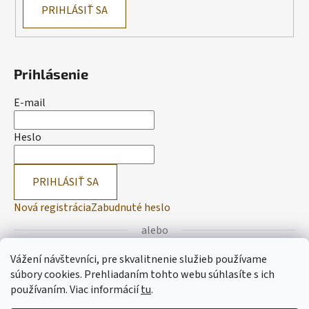
PRIHLÁSIŤ SA
Prihlásenie
E-mail
Heslo
PRIHLÁSIŤ SA
Nová registrácia
Zabudnuté heslo
alebo
Vážení návštevníci, pre skvalitnenie služieb používame
Prihlásiť sa cez Facebook
súbory cookies. Prehliadaním tohto webu súhlasíte s ich
používaním.
Viac informácií
tu
.
Prihlásiť sa cez Google