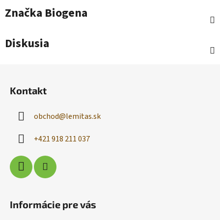
Značka
Biogena
Diskusia
Z
á
Kontakt
p
ä
obchod
@
lemitas.sk
t
i
+421 918 211 037
e
Informácie pre vás