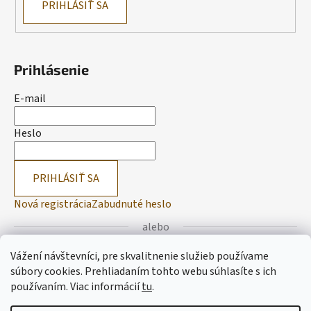
PRIHLÁSIŤ SA
Prihlásenie
E-mail
Heslo
PRIHLÁSIŤ SA
Nová registrácia
Zabudnuté heslo
alebo
Vážení návštevníci, pre skvalitnenie služieb používame
Prihlásiť sa cez Facebook
súbory cookies. Prehliadaním tohto webu súhlasíte s ich
používaním.
Viac informácií
tu
.
Prihlásiť sa cez Google