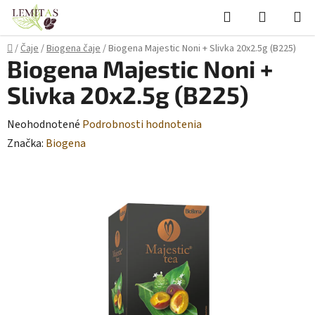
Prejsť
Hľadať
NÁKUP
na
KOŠÍK
obsah
Domov
/
Čaje
/
Biogena čaje
/
Biogena Majestic Noni + Slivka 20x2.5g (B225)
Biogena Majestic Noni +
Slivka 20x2.5g (B225)
Priemerné
Neohodnotené
Podrobnosti hodnotenia
hodnotenie
Značka:
Biogena
produktu
je
0,0
z
5
hviezdičiek.