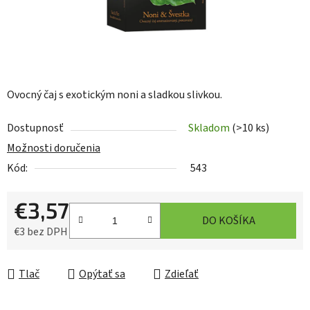
Ovocný čaj s exotickým noni a sladkou slivkou.
Dostupnosť
Skladom
(>10 ks)
Možnosti doručenia
Kód:
543
€3,57
DO KOŠÍKA
€3 bez DPH
Jednotková cena:
Tlač
Opýtať sa
Zdieľať