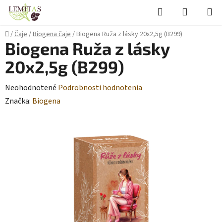
Prejsť
Hľadať
NÁKUP
na
KOŠÍK
obsah
Domov
/
Čaje
/
Biogena čaje
/
Biogena Ruža z lásky 20x2,5g (B299)
Biogena Ruža z lásky
20x2,5g (B299)
Priemerné
Neohodnotené
Podrobnosti hodnotenia
hodnotenie
Značka:
Biogena
produktu
je
0,0
z
5
hviezdičiek.