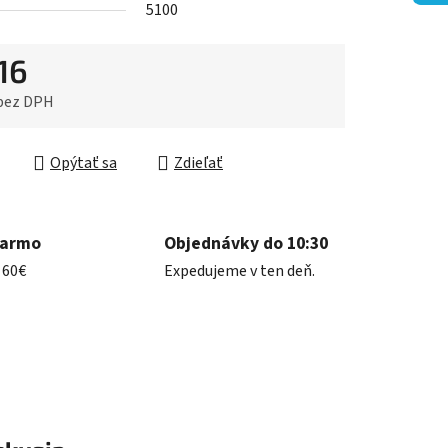
5100
16
iek.
 bez DPH
ková cena:
Opýtať sa
Zdieľať
darmo
Objednávky do 10:30
 60€
Expedujeme v ten deň.