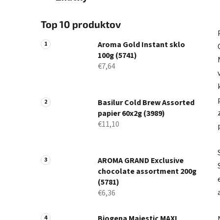
Top 10 produktov
Aroma Gold Instant sklo
100g (5741)
€7,64
Basilur Cold Brew Assorted
papier 60x2g (3989)
€11,10
AROMA GRAND Exclusive
chocolate assortment 200g
(5781)
€6,36
Biogena Majestic MAXI