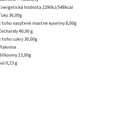
Energetická hodnota 2290kJ/548kcal
Tuky 36,00g
z toho nasýtené mastné kyseliny 8,00g
Zecharidy 40,00 g
z toho cukry 30,00g
Vlaknina
Bílkoviny 13,00g
Sul 0,23 g