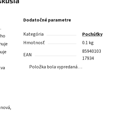
skusia
Dodatočné parametre
.
Kategória
Pochúťky
ého
Hmotnosť
0.1 kg
huje
85940103
huje
EAN
17934
Položka bola vypredaná…
lva
onová,