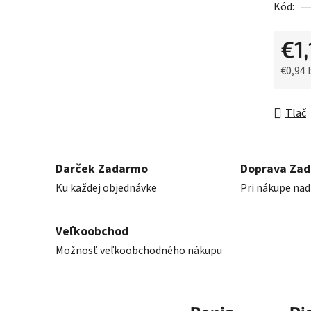
Kód:
z
5
€1,
hviezdič
€0,94
Jednot
Tlač
Darček Zadarmo
Doprava Za
Ku každej objednávke
Pri nákupe nad
Veľkoobchod
Možnosť veľkoobchodného nákupu