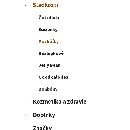
l
Sladkosti
Čokoláda
Sušienky
Pochúťky
Bezlepkové
Jelly Bean
Good calories
Bonbóny
Kozmetika a zdravie
Doplnky
Značky