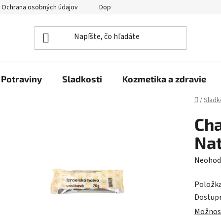
Ochrana osobných údajov
Doprava a platba
Veľkoobchod
Potraviny
Sladkosti
Kozmetika a zdravie
Domov
/
Sladk
Cha
Nat
Prieme
Neohod
hodnot
Položk
produk
Dostup
je
Možnost
0,0