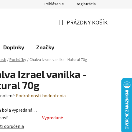
Prihlásenie
Registrácia
Moja objednávka
PRÁZDNY KOŠÍK
NÁKUPNÝ
KOŠÍK
Doplnky
Značky
osti
/
Pochúťky
/
Chalva Izrael vanilka - Natural 70g
lva Izrael vanilka -
ural 70g
rné
notené
Podrobnosti hodnotenia
enie
a bola vypredaná…
tu
nosť
Vypredané
i doručenia