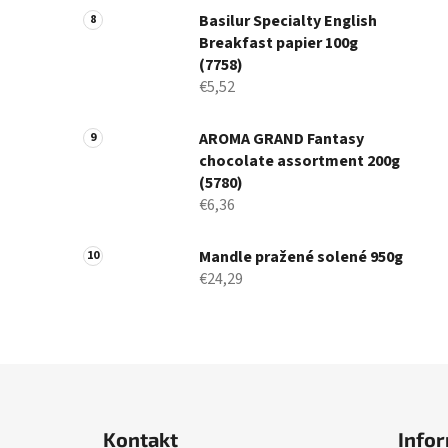
Basilur Specialty English
Breakfast papier 100g
(7758)
€5,52
AROMA GRAND Fantasy
chocolate assortment 200g
(5780)
€6,36
Mandle pražené solené 950g
€24,29
Z
á
Kontakt
Infor