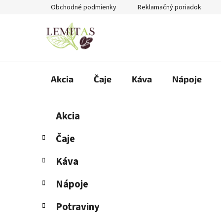
Prejsť
Obchodné podmienky
Reklamačný poriadok
na
obsah
Akcia
Čaje
Káva
Nápoje
B
K
Preskočiť
Akcia
a
kategórie
o
t
č
Čaje
e
n
g
Káva
ý
ó
p
r
Nápoje
i
a
e
n
Potraviny
e