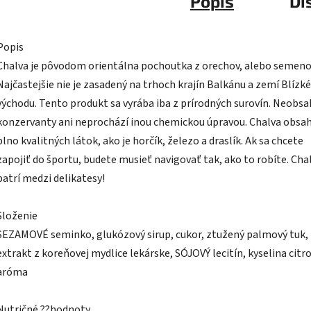
Popis
Di
Popis
Chalva je pôvodom orientálna pochoutka z orechov, alebo semeno
Najčastejšie nie je zasadený na trhoch krajín Balkánu a zemí Blízk
východu. Tento produkt sa vyrába iba z prírodných surovín. Neobsa
konzervanty ani neprochází inou chemickou úpravou. Chalva obsa
plno kvalitných látok, ako je horčík, železo a draslík. Ak sa chcete
zapojiť do športu, budete musieť navigovať tak, ako to robíte. Cha
patrí medzi delikatesy!
Složenie
SEZAMOVÉ seminko, glukózový sirup, cukor, ztužený palmový tuk,
extrakt z koreňovej mydlice lekárske, SÓJOVÝ lecitín, kyselina citr
aróma
Nutričné ??hodnoty