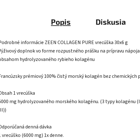
Popis
Diskusia
Podrobné informácie ZEEN COLLAGEN PURE vrecúška 30x6 g
Výživový doplnok vo forme rozpustného prášku na prípravu nápoja
obsahom hydrolyzovaného rybieho kolagénu
Francúzsky prémiový 100% čistý morský kolagén bez chemických p
Obsah 1 vrecúška
6000 mg hydrolyzovaného morského kolagénu. (3 typy kolagénu (I, 
II))
Odporúčaná denná dávka
1 vrecúško (6000 mg) 1x denne.