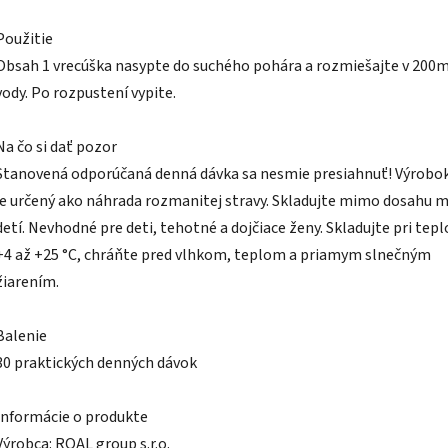
Použitie
Obsah 1 vrecúška nasypte do suchého pohára a rozmiešajte v 200m
vody. Po rozpustení vypite.
Na čo si dať pozor
Stanovená odporúčaná denná dávka sa nesmie presiahnuť! Výrobok
je určený ako náhrada rozmanitej stravy. Skladujte mimo dosahu 
detí. Nevhodné pre deti, tehotné a dojčiace ženy. Skladujte pri tep
+4 až +25 °C, chráňte pred vlhkom, teplom a priamym slnečným
žiarením.
Balenie
30 praktických denných dávok
Informácie o produkte
Výrobca: ROAL group s.r.o.