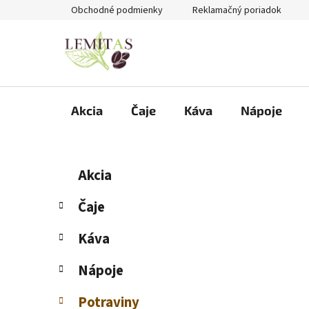
Prejsť
Obchodné podmienky
Reklamačný poriadok
na
obsah
Akcia
Čaje
Káva
Nápoje
B
K
Preskočiť
Akcia
a
kategórie
o
t
č
Čaje
e
n
g
Káva
ý
ó
p
r
Nápoje
i
a
e
n
Potraviny