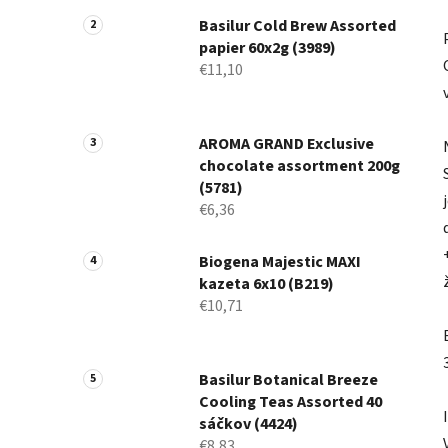
Basilur Cold Brew Assorted
papier 60x2g (3989)
€11,10
AROMA GRAND Exclusive
chocolate assortment 200g
(5781)
€6,36
Biogena Majestic MAXI
kazeta 6x10 (B219)
€10,71
Basilur Botanical Breeze
Cooling Teas Assorted 40
sáčkov (4424)
€8,83