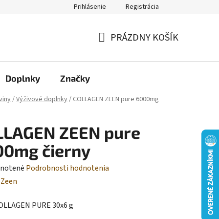
Prihlásenie
Registrácia
Moja objednávka
PRÁZDNY KOŠÍK
NÁKUPNÝ
KOŠÍK
Doplnky
Značky
viny
/
Výživové doplnky
/
COLLAGEN ZEEN pure 6000mg
LLAGEN ZEEN pure
00mg čierny
rné
notené
Podrobnosti hodnotenia
enie
:
Zeen
tu
OLLAGEN PURE 30x6 g