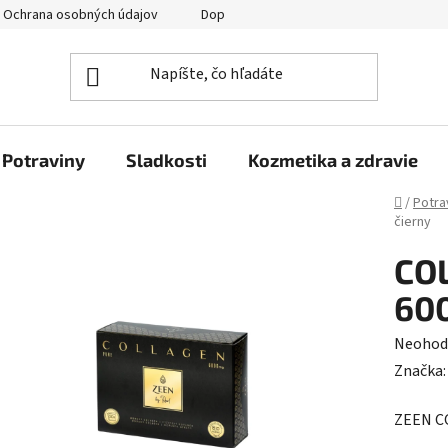
Ochrana osobných údajov
Doprava a platba
Veľkoobchod
Potraviny
Sladkosti
Kozmetika a zdravie
Domov
/
Potra
čierny
CO
60
Prieme
Neohod
hodnot
Značka
produk
ZEEN C
je