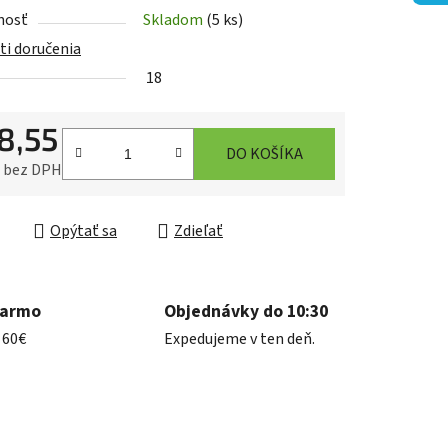
nosť
Skladom
(5 ks)
i doručenia
18
iek.
8,55
DO KOŠÍKA
0 bez DPH
ková cena:
Opýtať sa
Zdieľať
darmo
Objednávky do 10:30
 60€
Expedujeme v ten deň.