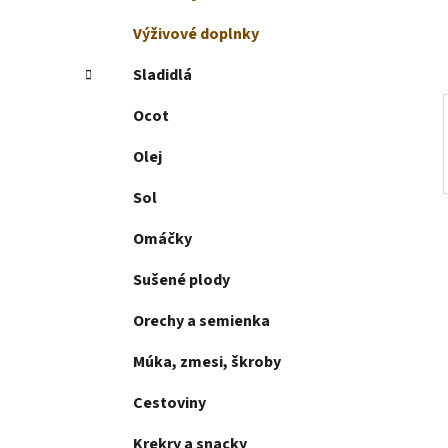
e
l
Výživové doplnky
Sladidlá
Ocot
Olej
Sol
Omáčky
Sušené plody
Orechy a semienka
Múka, zmesi, škroby
Cestoviny
Krekry a snacky