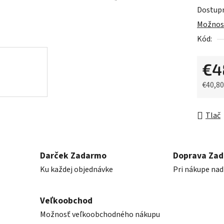
0,0
Dostup
z
Možnost
5
Kód:
hviezdič
€4
€40,8
Jednot
Tlač
Darček Zadarmo
Doprava Za
Ku každej objednávke
Pri nákupe nad
Veľkoobchod
Možnosť veľkoobchodného nákupu