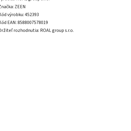
Značka: ZEEN
Kód výrobku: 452393
Kód EAN: 8588007578019
Držiteľ rozhodnutia: ROAL group s.r.o.