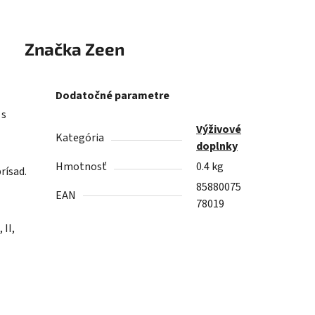
Značka
Zeen
Dodatočné parametre
 s
Výživové
Kategória
doplnky
Hmotnosť
0.4 kg
rísad.
85880075
EAN
78019
II,