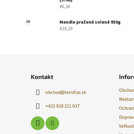
(5780)
€6,36
Mandle pražené solené 950g
€24,29
Z
á
Kontakt
Infor
p
ä
Obchod
obchod
@
lemitas.sk
t
Reklam
i
+421 918 211 037
Ochran
e
Doprav
Veľkoo