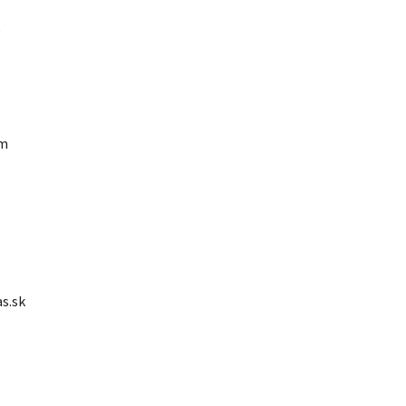
é
om
as.sk