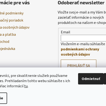
mácie pre vás
Odoberať newsletter
Vložte svoj e-mail a my Vám
né podmienky
zasielať informácie o nových
ačný poriadok
produktoch na našom e-shop
a osobných údajov
Email
a a platba
bchod
Vložením e-mailu súhlasíte 
bjednávka
podmienkami ochrany
osobných údajov
PRIHLÁSIŤ SA
evníci, pre skvalitnenie služieb používame
Odmietnuť
es. Prehliadaním tohto webu súhlasíte s ich
Viac informácií
tu
.
ie
praviť nastavenie cookies