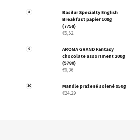
Basilur Specialty English
Breakfast papier 100g
(7758)
€5,52
AROMA GRAND Fantasy
chocolate assortment 200g
(5780)
€6,36
Mandle pražené solené 950g
€24,29
Z
á