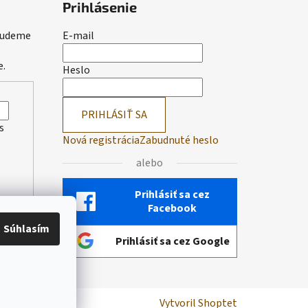
Prihlásenie
 budeme
E-mail
e.
Heslo
PRIHLÁSIŤ SA
s
Nová registrácia
Zabudnuté heslo
alebo
Prihlásiť sa cez
Facebook
Súhlasím
Prihlásiť sa cez Google
Vytvoril Shoptet