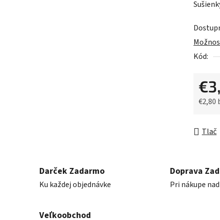
Sušienk
je
0,0
Dostup
z
Možnost
5
Kód:
hviezdič
€3
€2,80
Jednot
Tlač
Darček Zadarmo
Doprava Za
Ku každej objednávke
Pri nákupe nad
Veľkoobchod