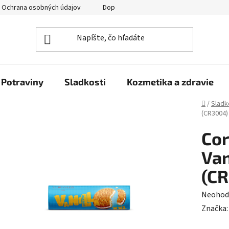
Ochrana osobných údajov
Doprava a platba
Veľkoobchod
Potraviny
Sladkosti
Kozmetika a zdravie
Domov
/
Sladk
(CR3004)
Cor
Van
(C
Prieme
Neohod
hodnot
Značka
produk