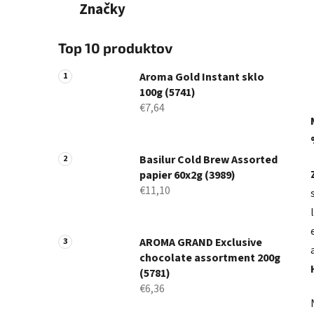
Značky
Top 10 produktov
Aroma Gold Instant sklo
100g (5741)
€7,64
Basilur Cold Brew Assorted
papier 60x2g (3989)
€11,10
AROMA GRAND Exclusive
chocolate assortment 200g
(5781)
€6,36