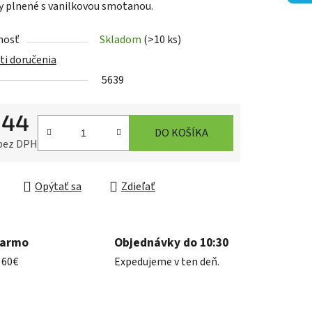
y plnené s vanilkovou smotanou.
nosť
Skladom
(>10 ks)
i doručenia
5639
iek.
,44
DO KOŠÍKA
 bez DPH
ková cena:
Opýtať sa
Zdieľať
darmo
Objednávky do 10:30
 60€
Expedujeme v ten deň.