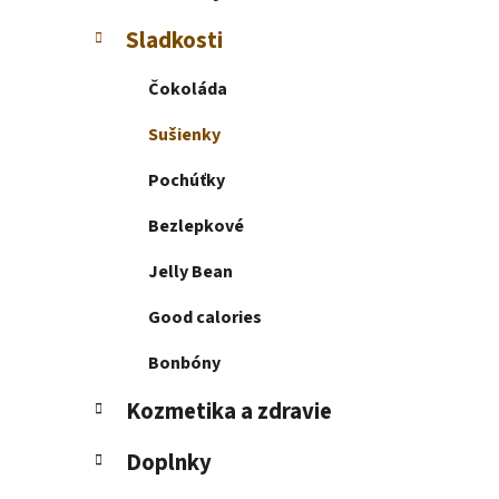
e
l
Sladkosti
Čokoláda
Sušienky
Pochúťky
Bezlepkové
Jelly Bean
Good calories
Bonbóny
Kozmetika a zdravie
Doplnky