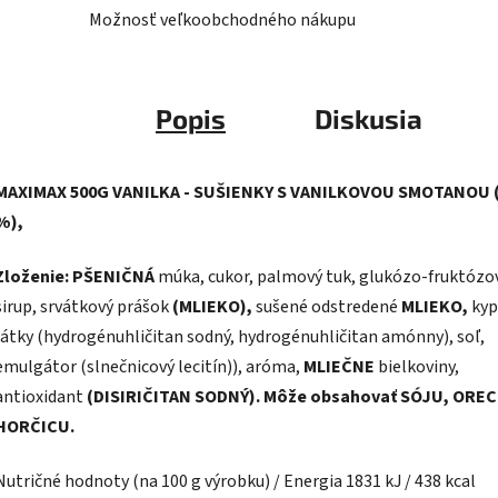
Možnosť veľkoobchodného nákupu
Popis
Diskusia
MAXIMAX 500G VANILKA - SUŠIENKY S VANILKOVOU SMOTANOU 
%),
Zloženie: PŠENIČNÁ
múka, cukor, palmový tuk, glukózo-fruktózo
sirup, srvátkový prášok
(MLIEKO),
sušené odstredené
MLIEKO,
kyp
látky (hydrogénuhličitan sodný, hydrogénuhličitan amónny), soľ,
emulgátor (slnečnicový lecitín)), aróma,
MLIEČNE
bielkoviny,
antioxidant
(DISIRIČITAN SODNÝ). Môže obsahovať SÓJU, OREC
HORČICU.
Nutričné ​​hodnoty (na 100 g výrobku) / Energia 1831 kJ / 438 kcal