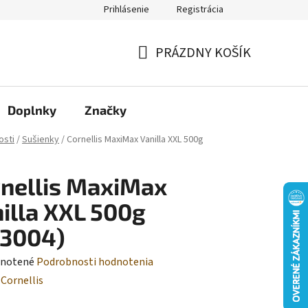
Prihlásenie
Registrácia
Moja objednávka
PRÁZDNY KOŠÍK
NÁKUPNÝ
KOŠÍK
Doplnky
Značky
osti
/
Sušienky
/
Cornellis MaxiMax Vanilla XXL 500g
nellis MaxiMax
illa XXL 500g
R3004)
rné
notené
Podrobnosti hodnotenia
enie
:
Cornellis
tu