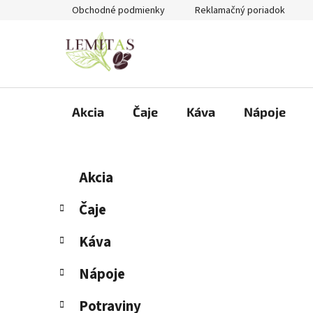
Prejsť
Obchodné podmienky
Reklamačný poriadok
na
obsah
Akcia
Čaje
Káva
Nápoje
B
K
Preskočiť
Akcia
a
kategórie
o
t
č
Čaje
e
n
g
Káva
ý
ó
p
r
Nápoje
i
a
e
n
Potraviny