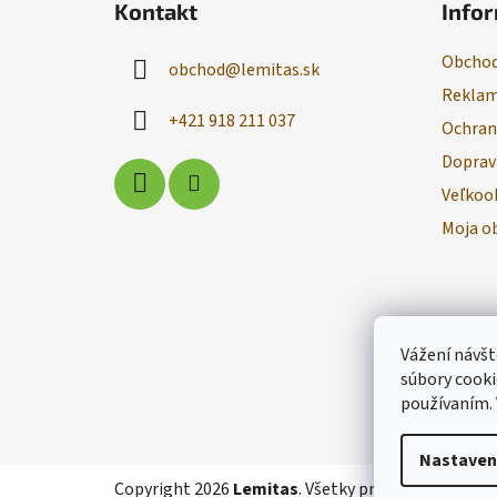
Kontakt
Infor
p
ä
Obchod
obchod
@
lemitas.sk
t
Reklam
i
+421 918 211 037
Ochran
e
Doprav
Veľkoo
Moja o
Vážení návšt
súbory cooki
používaním.
Nastaven
Copyright 2026
Lemitas
. Všetky práva vyhradené.
U