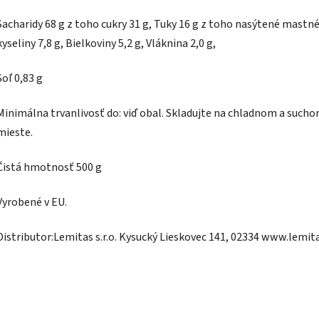
Sacharidy 68 g z toho cukry 31 g, Tuky 16 g z toho nasýtené mastn
kyseliny 7,8 g, Bielkoviny 5,2 g, Vláknina 2,0 g,
Soľ 0,83 g
Minimálna trvanlivosť do: viď obal. Skladujte na chladnom a such
mieste.
Čistá hmotnosť 500 g
Vyrobené v EU.
Distributor:Lemitas s.r.o. Kysucký Lieskovec 141, 02334 www.lemit