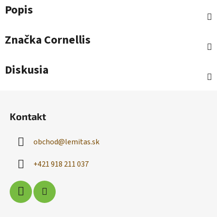
Popis
Značka
Cornellis
Diskusia
Z
á
Kontakt
p
ä
obchod
@
lemitas.sk
t
i
+421 918 211 037
e