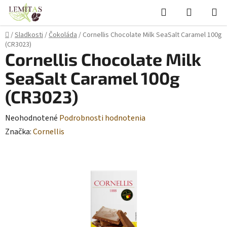
Prejsť
Hľadať
NÁKUP
na
KOŠÍK
obsah
Domov
/
Sladkosti
/
Čokoláda
/
Cornellis Chocolate Milk SeaSalt Caramel 100g
(CR3023)
Cornellis Chocolate Milk
SeaSalt Caramel 100g
(CR3023)
Priemerné
Neohodnotené
Podrobnosti hodnotenia
hodnotenie
Značka:
Cornellis
produktu
je
0,0
z
5
hviezdičiek.