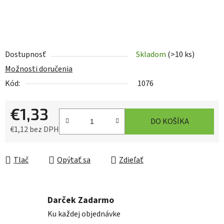
Dostupnosť
Skladom
(>10 ks)
Možnosti doručenia
Kód:
1076
€1,33
DO KOŠÍKA
€1,12 bez DPH
Jednotková cena:
Tlač
Opýtať sa
Zdieľať
Darček Zadarmo
Ku každej objednávke