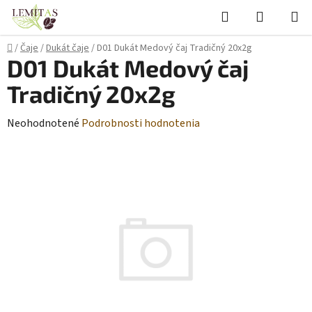
Prejsť
Hľadať
NÁKUP
na
KOŠÍK
obsah
Domov
/
Čaje
/
Dukát čaje
/
D01 Dukát Medový čaj Tradičný 20x2g
D01 Dukát Medový čaj
Tradičný 20x2g
Priemerné
Neohodnotené
Podrobnosti hodnotenia
hodnotenie
produktu
je
0,0
z
5
hviezdičiek.