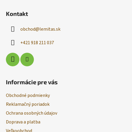
Z
á
Kontakt
p
ä
obchod
@
lemitas.sk
t
i
+421 918 211 037
e
Informácie pre vás
Obchodné podmienky
Reklamačný poriadok
Ochrana osobných údajov
Doprava a platba
Veľkoobchod