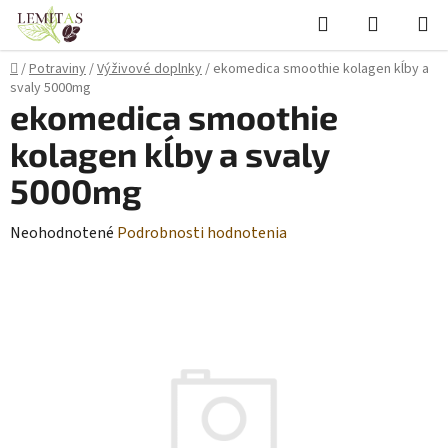
Prejsť
Hľadať
NÁKUP
na
KOŠÍK
obsah
Domov
/
Potraviny
/
Výživové doplnky
/
ekomedica smoothie kolagen kĺby a
svaly 5000mg
ekomedica smoothie
kolagen kĺby a svaly
5000mg
Priemerné
Neohodnotené
Podrobnosti hodnotenia
hodnotenie
produktu
je
0,0
z
5
hviezdičiek.