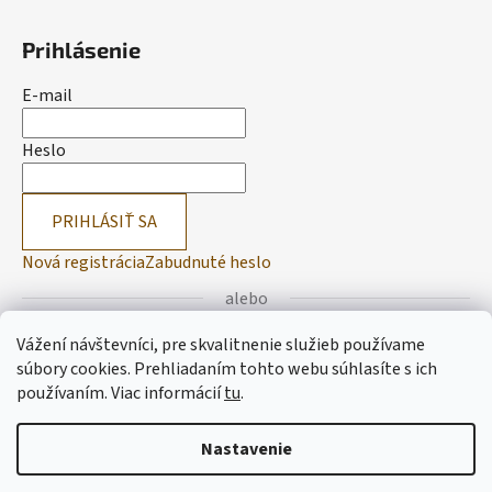
Prihlásenie
E-mail
Heslo
PRIHLÁSIŤ SA
Nová registrácia
Zabudnuté heslo
alebo
Vážení návštevníci, pre skvalitnenie služieb používame
Prihlásiť sa cez Facebook
súbory cookies. Prehliadaním tohto webu súhlasíte s ich
používaním.
Viac informácií
tu
.
Prihlásiť sa cez Google
Nastavenie