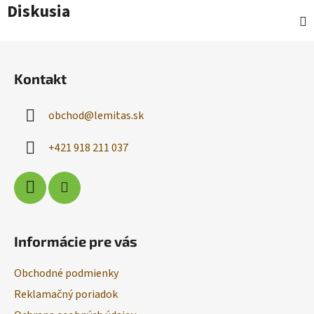
Diskusia
Z
á
Kontakt
p
ä
obchod
@
lemitas.sk
t
i
+421 918 211 037
e
Informácie pre vás
Obchodné podmienky
Reklamačný poriadok