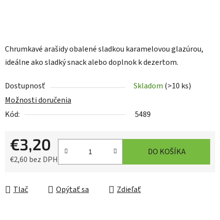
Chrumkavé arašidy obalené sladkou karamelovou glazúrou,
ideálne ako sladký snack alebo doplnok k dezertom.
Dostupnosť
Skladom
(>10 ks)
Možnosti doručenia
Kód:
5489
€3,20
DO KOŠÍKA
€2,60 bez DPH
Jednotková cena:
Tlač
Opýtať sa
Zdieľať