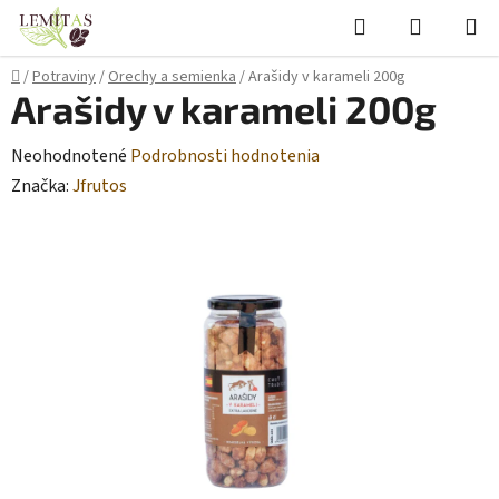
Prejsť
Hľadať
NÁKUP
na
KOŠÍK
obsah
Domov
/
Potraviny
/
Orechy a semienka
/
Arašidy v karameli 200g
Arašidy v karameli 200g
Priemerné
Neohodnotené
Podrobnosti hodnotenia
hodnotenie
Značka:
Jfrutos
produktu
je
0,0
z
5
hviezdičiek.