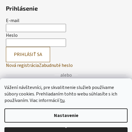
Prihlásenie
E-mail
Heslo
PRIHLÁSIŤ SA
Nová registrácia
Zabudnuté heslo
alebo
Vážení návštevníci, pre skvalitnenie služieb používame
Prihlásiť sa cez Facebook
súbory cookies. Prehliadaním tohto webu súhlasíte s ich
používaním.
Viac informácií
tu
.
Prihlásiť sa cez Google
Nastavenie
Vytvoril Shoptet