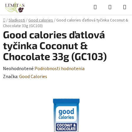
Prejsť
Hľadať
NÁKUP
na
KOŠÍK
obsah
Domov
/
Sladkosti
/
Good calories
/
Good calories ďatlová tyčinka Coconut &
Chocolate 33g (GC103)
Good calories ďatlová
tyčinka Coconut &
Chocolate 33g (GC103)
Priemerné
Neohodnotené
Podrobnosti hodnotenia
hodnotenie
Značka:
Good Calories
produktu
je
0,0
z
5
hviezdičiek.