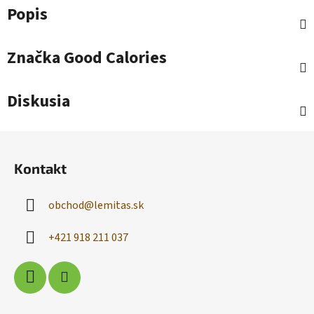
Popis
Značka
Good Calories
Diskusia
Z
á
Kontakt
p
ä
obchod
@
lemitas.sk
t
i
+421 918 211 037
e