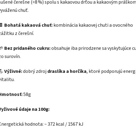
sušené čerešne (≈8 %) spolu s kakaovou drťou a kakaovým práško
vyváženú chuť.
🍫
Bohatá kakaová chuť:
kombinácia kakaovej chuti a ovocného
zážitku z čerešní.
🌱
Bez pridaného cukru:
obsahuje iba prirodzene sa vyskytujúce c
zo surovín.
💪
Výživné:
dobrý zdroj
draslíka a horčíka
, ktoré podporujú energ
vitalitu.
Hmotnosť:
58g
Vyživové údaje na 100g:
Energetická hodnota: ~ 372 kcal / 1567 kJ