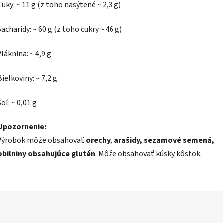
Tuky: ~ 11 g (z toho nasýtené ~ 2,3 g)
Sacharidy: ~ 60 g (z toho cukry ~ 46 g)
Vláknina: ~ 4,9 g
Bielkoviny: ~ 7,2 g
Soľ: ~ 0,01 g
Upozornenie:
Výrobok môže obsahovať
orechy, arašidy, sezamové semená,
obilniny obsahujúce glutén
. Môže obsahovať kúsky kôstok.