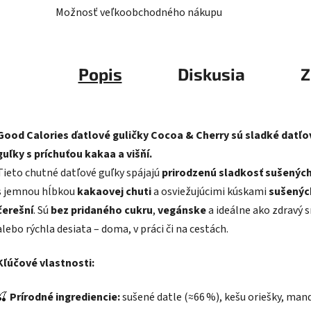
Možnosť veľkoobchodného nákupu
Popis
Diskusia
Z
Good Calories ďatlové guličky Cocoa & Cherry sú sladké datľo
guľky s príchuťou kakaa a višňí.
Tieto chutné datľové guľky spájajú
prirodzenú sladkosť sušených
s jemnou hĺbkou
kakaovej chuti
a osviežujúcimi kúskami
sušenýc
čerešní
. Sú
bez pridaného cukru
,
vegánske
a ideálne ako zdravý 
alebo rýchla desiata – doma, v práci či na cestách.
Kľúčové vlastnosti:
🍒
Prírodné ingrediencie:
sušené datle (≈66 %), kešu oriešky, mand