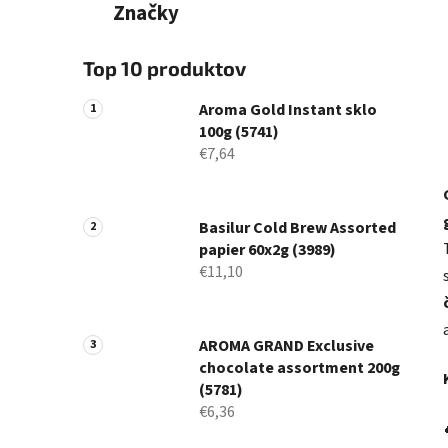
Značky
Top 10 produktov
Aroma Gold Instant sklo
100g (5741)
€7,64
Basilur Cold Brew Assorted
papier 60x2g (3989)
€11,10
AROMA GRAND Exclusive
chocolate assortment 200g
(5781)
€6,36