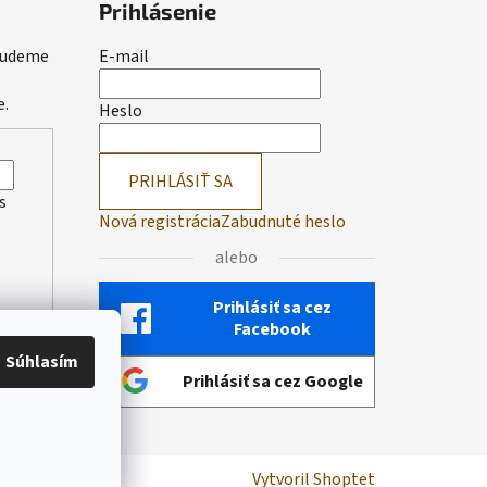
Prihlásenie
 budeme
E-mail
e.
Heslo
PRIHLÁSIŤ SA
s
Nová registrácia
Zabudnuté heslo
alebo
Prihlásiť sa cez
Facebook
Súhlasím
Prihlásiť sa cez Google
Vytvoril Shoptet