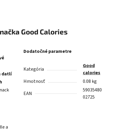
načka
Good Calories
Dodatočné parametre
vé
Good
Kategória
calories
 datlí
Hmotnosť
0.08 kg
h
snack
59035480
EAN
02725
le a