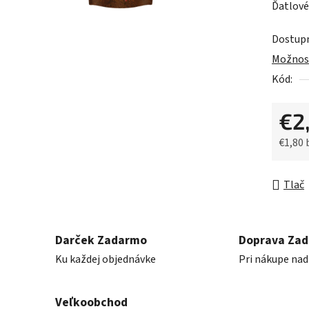
Ďatlové 
je
0,0
Dostup
z
Možnost
5
Kód:
hviezdič
€2
€1,80
Jednot
Tlač
Darček Zadarmo
Doprava Za
Ku každej objednávke
Pri nákupe nad
Veľkoobchod