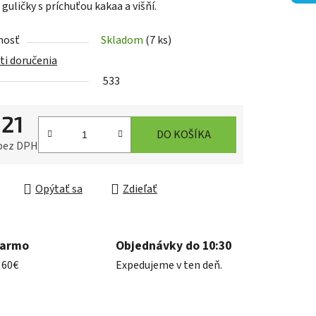
guličky s príchuťou kakaa a višňí.
nosť
Skladom
(7 ks)
i doručenia
533
iek.
,21
DO KOŠÍKA
 bez DPH
ková cena:
Opýtať sa
Zdieľať
darmo
Objednávky do 10:30
 60€
Expedujeme v ten deň.