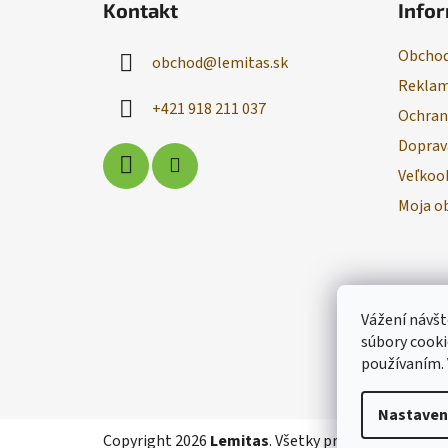
Kontakt
Infor
p
ä
Obchod
obchod
@
lemitas.sk
t
Reklam
i
+421 918 211 037
Ochran
e
Doprav
Veľkoo
Moja o
Vážení návšt
súbory cooki
používaním.
Nastaven
Copyright 2026
Lemitas
. Všetky práva vyhradené.
U