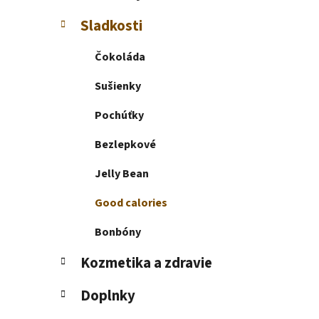
e
l
Sladkosti
Čokoláda
Sušienky
Pochúťky
Bezlepkové
Jelly Bean
Good calories
Bonbóny
Kozmetika a zdravie
Doplnky