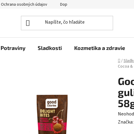
Ochrana osobných údajov
Doprava a platba
Veľkoobchod
Potraviny
Sladkosti
Kozmetika a zdravie
Domov
/
Sladk
Cocoa & 
Goo
gul
58g
Prieme
Neohod
hodnot
Značka
produk