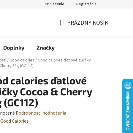
Prihlásenie
Registrácia
Moja objednávka
PRÁZDNY KOŠÍK
NÁKUPNÝ
KOŠÍK
Doplnky
Značky
osti
/
Good calories
/
Good calories ďatlové guličky
Cherry 58g (GC112)
d calories ďatlové
ičky Cocoa & Cherry
 (GC112)
rné
notené
Podrobnosti hodnotenia
enie
:
Good Calories
tu