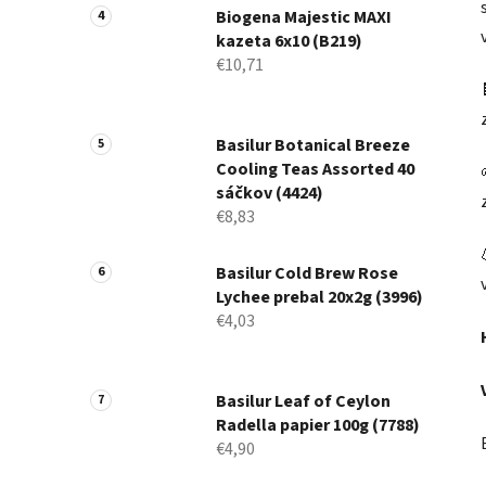
Biogena Majestic MAXI
kazeta 6x10 (B219)
€10,71
Basilur Botanical Breeze
Cooling Teas Assorted 40
sáčkov (4424)
€8,83
Basilur Cold Brew Rose
Lychee prebal 20x2g (3996)
€4,03
Basilur Leaf of Ceylon
Radella papier 100g (7788)
€4,90