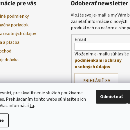
mácie pre vás
Odoberať newsletter
Vložte svoj e-mail a my Vám
né podmienky
zasielať informácie o nových
ačný poriadok
produktoch na našom e-shop
a osobných údajov
Email
a a platba
bchod
Vložením e-mailu súhlasíte 
bjednávka
podmienkami ochrany
osobných údajov
PRIHLÁSIŤ SA
evníci, pre skvalitnenie služieb používame
Odmietnuť
es. Prehliadaním tohto webu súhlasíte s ich
Viac informácií
tu
.
ie
praviť nastavenie cookies