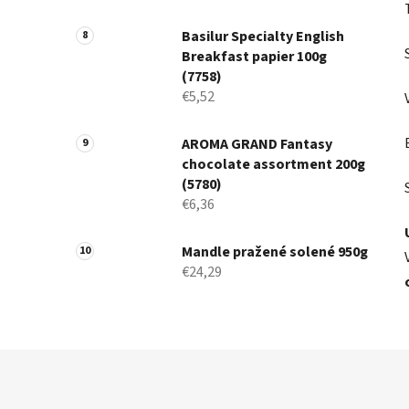
Basilur Specialty English
Breakfast papier 100g
(7758)
€5,52
AROMA GRAND Fantasy
chocolate assortment 200g
(5780)
€6,36
Mandle pražené solené 950g
€24,29
Z
á