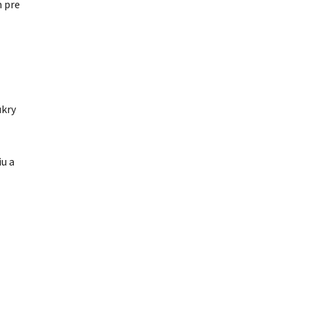
m pre
ukry
iu a