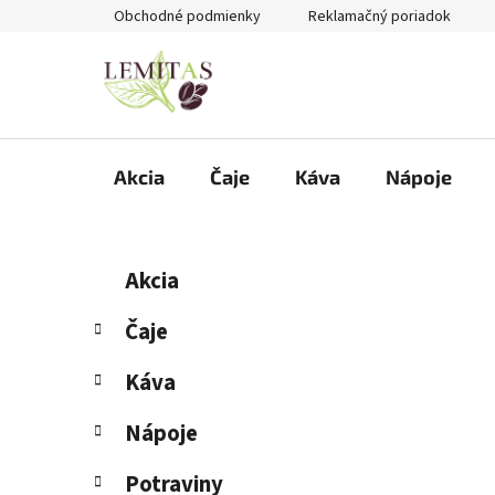
Prejsť
Obchodné podmienky
Reklamačný poriadok
na
obsah
Akcia
Čaje
Káva
Nápoje
B
K
Preskočiť
Akcia
a
kategórie
o
t
č
Čaje
e
n
g
Káva
ý
ó
p
r
Nápoje
i
a
e
n
Potraviny