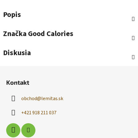
Popis
Značka
Good Calories
Diskusia
Z
á
Kontakt
p
ä
obchod
@
lemitas.sk
t
i
+421 918 211 037
e