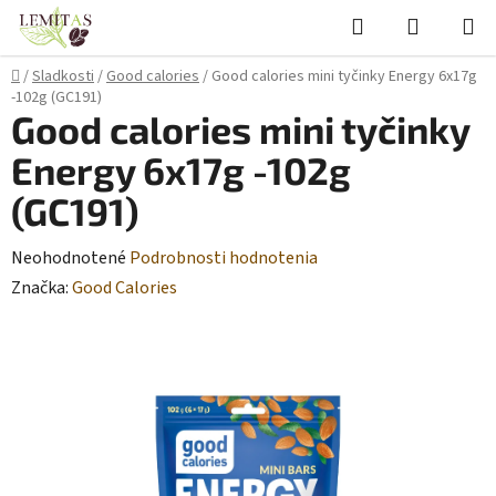
Prejsť
Hľadať
NÁKUP
na
KOŠÍK
obsah
Domov
/
Sladkosti
/
Good calories
/
Good calories mini tyčinky Energy 6x17g
-102g (GC191)
Good calories mini tyčinky
Energy 6x17g -102g
(GC191)
Priemerné
Neohodnotené
Podrobnosti hodnotenia
hodnotenie
Značka:
Good Calories
produktu
je
0,0
z
5
hviezdičiek.